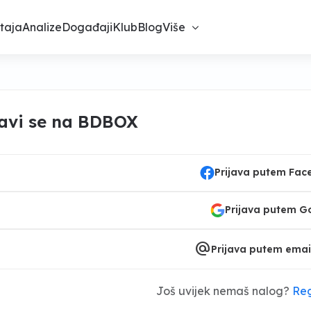
taja
Analize
Događaji
Klub
Blog
Više
javi se na BDBOX
Prijava putem Fa
Prijava putem G
alternate_email
Prijava putem emai
Još uvijek nemaš nalog?
Reg