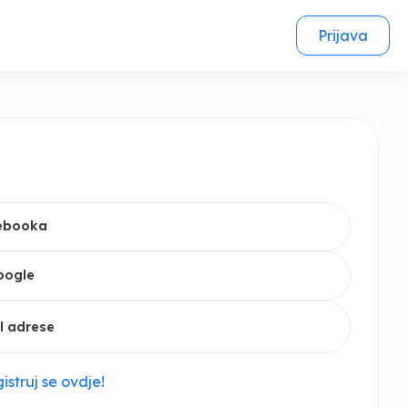
Prijava
cebooka
oogle
l adrese
istruj se ovdje!