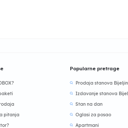
še
Popularne pretrage
BDBOX?
Prodaja stanova Bijelji
aketi
Izdavanje stanova Bijel
prodaja
Stan na dan
a pitanja
Oglasi za posao
ktor?
Apartmani