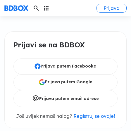
search
apps
Prijava
Prijavi se na BDBOX
Prijava putem Facebooka
Prijava putem Google
alternate_email
Prijava putem email adrese
Još uvijek nemaš nalog?
Registruj se ovdje!