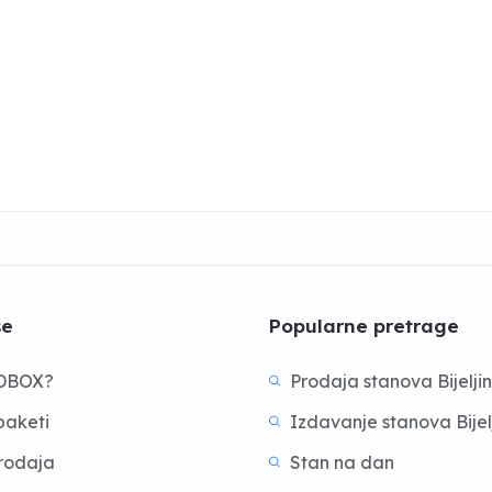
še
Popularne pretrage
BDBOX?
Prodaja stanova Bijelji
aketi
Izdavanje stanova Bijel
prodaja
Stan na dan