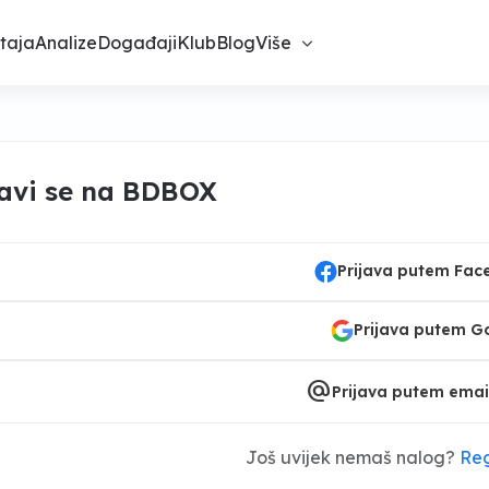
taja
Analize
Događaji
Klub
Blog
Više
javi se na BDBOX
Prijava putem Fa
Prijava putem G
alternate_email
Prijava putem emai
Još uvijek nemaš nalog?
Reg