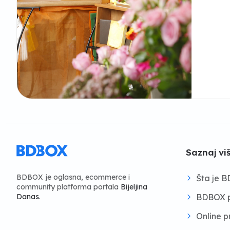
Saznaj vi
BDBOX je oglasna, ecommerce i
Šta je 
community platforma portala
Bijeljina
BDBOX p
Danas
.
Online 