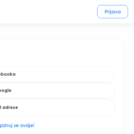
Prijava
cebooka
oogle
l adrese
istruj se ovdje!