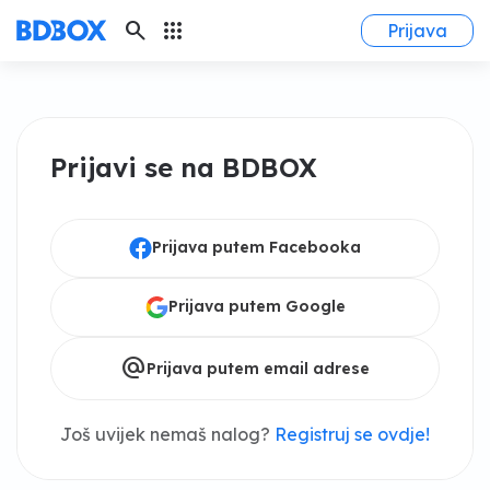
search
apps
Prijava
Prijavi se na BDBOX
Prijava putem Facebooka
Prijava putem Google
alternate_email
Prijava putem email adrese
Još uvijek nemaš nalog?
Registruj se ovdje!