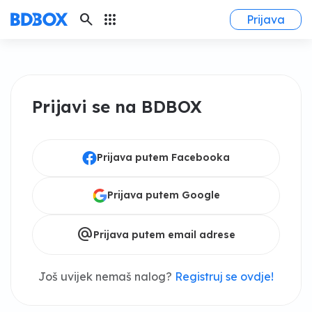
search
apps
Prijava
Prijavi se na BDBOX
Prijava putem Facebooka
Prijava putem Google
alternate_email
Prijava putem email adrese
Još uvijek nemaš nalog?
Registruj se ovdje!