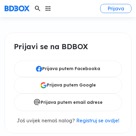
search
apps
Prijava
Prijavi se na BDBOX
Prijava putem Facebooka
Prijava putem Google
alternate_email
Prijava putem email adrese
Još uvijek nemaš nalog?
Registruj se ovdje!