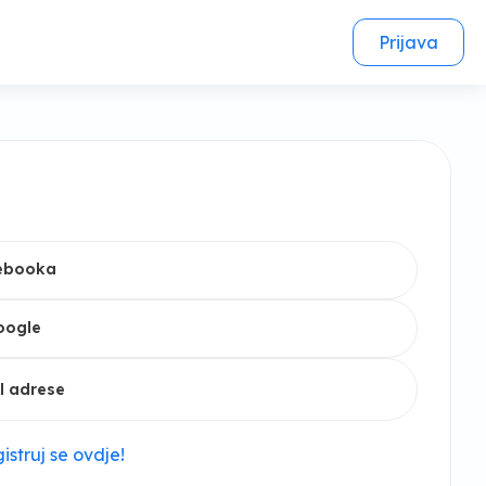
Prijava
cebooka
oogle
l adrese
istruj se ovdje!