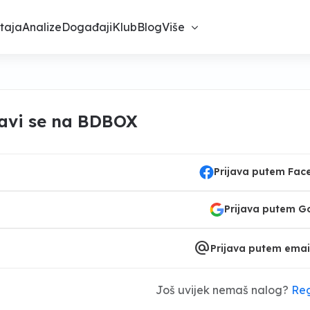
taja
Analize
Događaji
Klub
Blog
Više
javi se na BDBOX
Prijava putem Fa
Prijava putem G
alternate_email
Prijava putem emai
Još uvijek nemaš nalog?
Reg