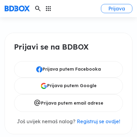
search
apps
Prijava
Prijavi se na BDBOX
Prijava putem Facebooka
Prijava putem Google
alternate_email
Prijava putem email adrese
Još uvijek nemaš nalog?
Registruj se ovdje!