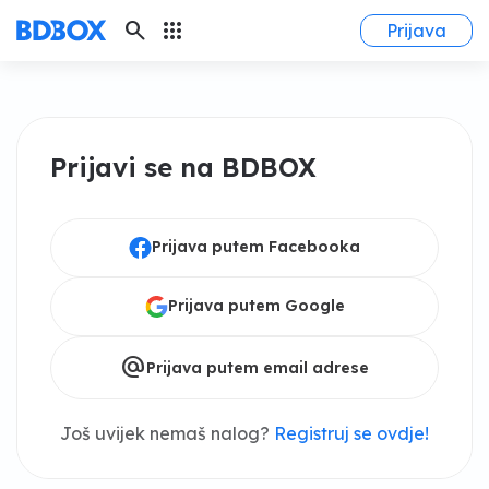
search
apps
Prijava
Prijavi se na BDBOX
Prijava putem Facebooka
Prijava putem Google
alternate_email
Prijava putem email adrese
Još uvijek nemaš nalog?
Registruj se ovdje!