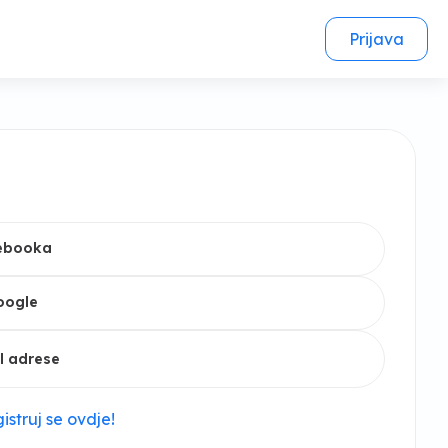
Prijava
cebooka
oogle
l adrese
istruj se ovdje!