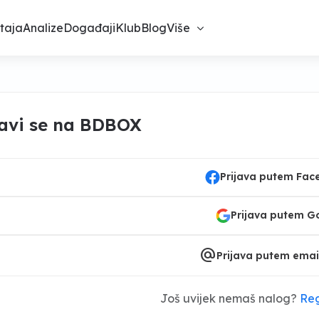
taja
Analize
Događaji
Klub
Blog
Više
javi se na BDBOX
Prijava putem Fa
Prijava putem G
alternate_email
Prijava putem emai
Još uvijek nemaš nalog?
Reg