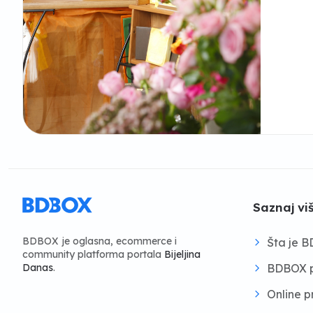
Saznaj vi
BDBOX je oglasna, ecommerce i
Šta je 
community platforma portala
Bijeljina
BDBOX p
Danas
.
Online 