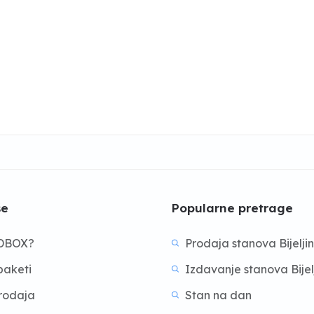
še
Popularne pretrage
BDBOX?
Prodaja stanova Bijelji
aketi
Izdavanje stanova Bijel
prodaja
Stan na dan