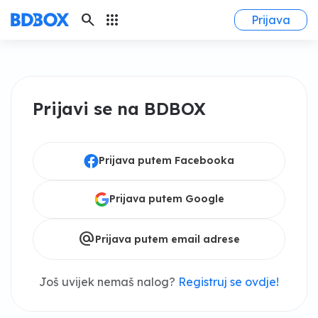
search
apps
Prijava
Prijavi se na BDBOX
Prijava putem Facebooka
Prijava putem Google
alternate_email
Prijava putem email adrese
Još uvijek nemaš nalog?
Registruj se ovdje!