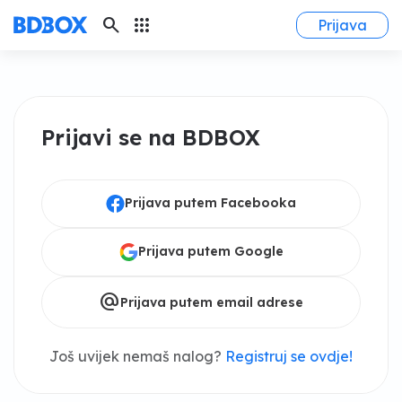
search
apps
Prijava
Prijavi se na BDBOX
Prijava putem Facebooka
Prijava putem Google
alternate_email
Prijava putem email adrese
Još uvijek nemaš nalog?
Registruj se ovdje!