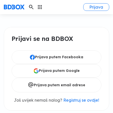
search
apps
Prijava
Prijavi se na BDBOX
Prijava putem Facebooka
Prijava putem Google
alternate_email
Prijava putem email adrese
Još uvijek nemaš nalog?
Registruj se ovdje!