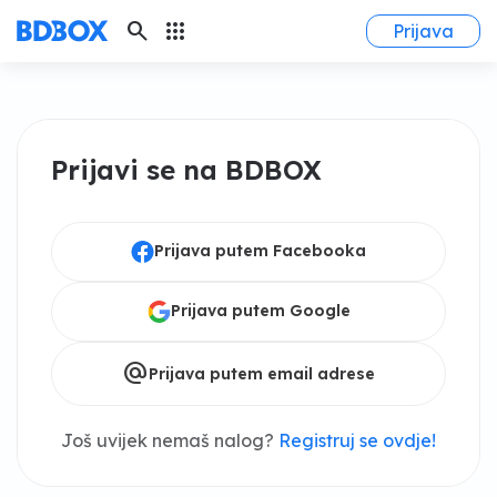
search
apps
Prijava
Prijavi se na BDBOX
Prijava putem Facebooka
Prijava putem Google
alternate_email
Prijava putem email adrese
Još uvijek nemaš nalog?
Registruj se ovdje!