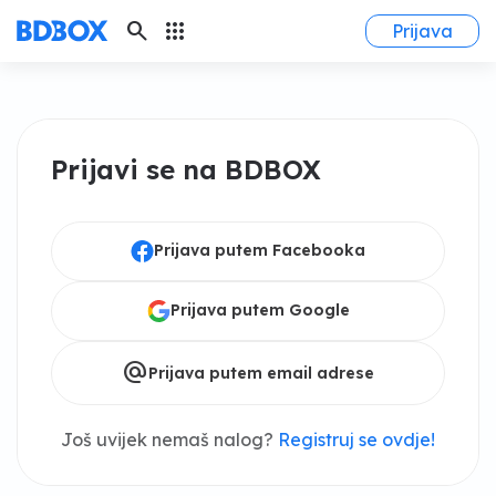
search
apps
Prijava
Prijavi se na BDBOX
Prijava putem Facebooka
Prijava putem Google
alternate_email
Prijava putem email adrese
Još uvijek nemaš nalog?
Registruj se ovdje!