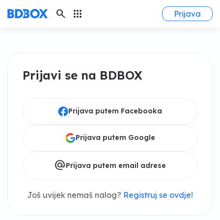
search
apps
Prijava
Prijavi se na BDBOX
Prijava putem Facebooka
Prijava putem Google
alternate_email
Prijava putem email adrese
Još uvijek nemaš nalog?
Registruj se ovdje!