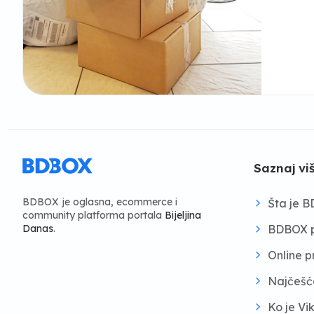
Saznaj vi
BDBOX je oglasna, ecommerce i
Šta je 
community platforma portala
Bijeljina
BDBOX p
Danas
.
Online 
Najčešć
Ko je Vi