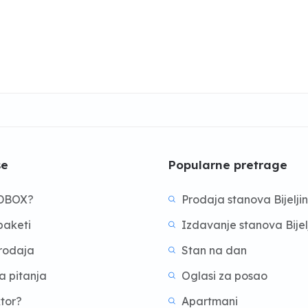
še
Popularne pretrage
BDBOX?
Prodaja stanova Bijelji
aketi
Izdavanje stanova Bijel
prodaja
Stan na dan
a pitanja
Oglasi za posao
ktor?
Apartmani