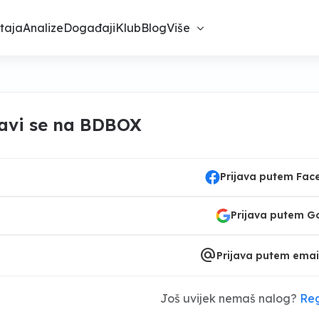
taja
Analize
Događaji
Klub
Blog
Više
javi se na BDBOX
Prijava putem Fa
Prijava putem G
alternate_email
Prijava putem emai
Još uvijek nemaš nalog?
Reg