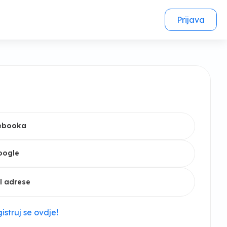
Prijava
cebooka
oogle
l adrese
istruj se ovdje!