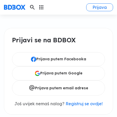
search
apps
Prijava
Prijavi se na BDBOX
Prijava putem Facebooka
Prijava putem Google
alternate_email
Prijava putem email adrese
Još uvijek nemaš nalog?
Registruj se ovdje!