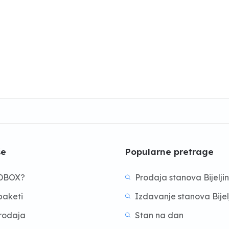
še
Popularne pretrage
BDBOX?
Prodaja stanova Bijelji
aketi
Izdavanje stanova Bijel
prodaja
Stan na dan