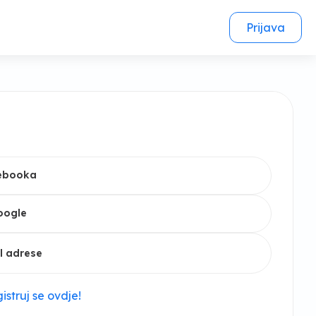
Prijava
cebooka
oogle
l adrese
istruj se ovdje!