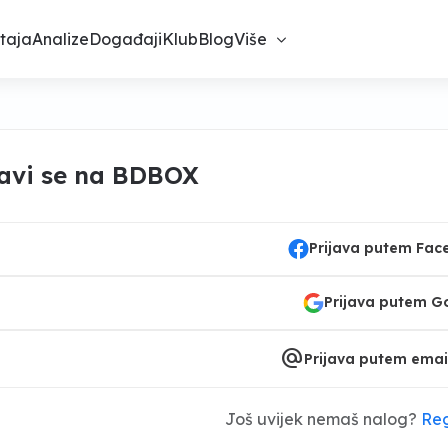
taja
Analize
Događaji
Klub
Blog
Više
javi se na BDBOX
Prijava putem Fa
Prijava putem G
alternate_email
Prijava putem emai
Još uvijek nemaš nalog?
Reg