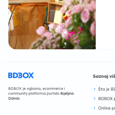
Saznaj vi
BDBOX je oglasna, ecommerce i
Šta je 
community platforma portala
Bijeljina
BDBOX p
Danas
.
Online 