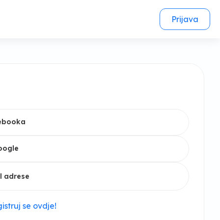
Prijava
cebooka
oogle
l adrese
istruj se ovdje!