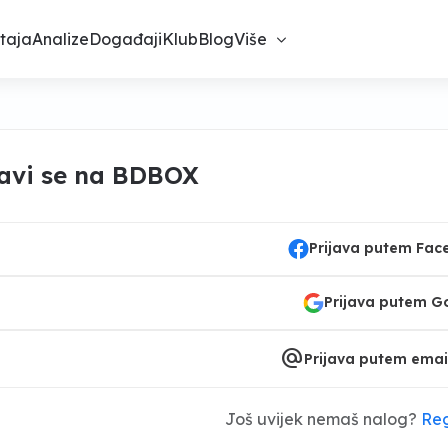
taja
Analize
Događaji
Klub
Blog
Više
javi se na BDBOX
Prijava putem Fa
Prijava putem G
alternate_email
Prijava putem emai
Još uvijek nemaš nalog?
Reg