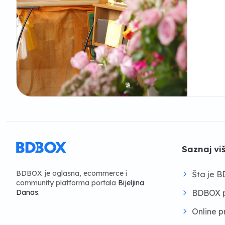
Saznaj vi
BDBOX je oglasna, ecommerce i
Šta je 
community platforma portala
Bijeljina
BDBOX p
Danas
.
Online 