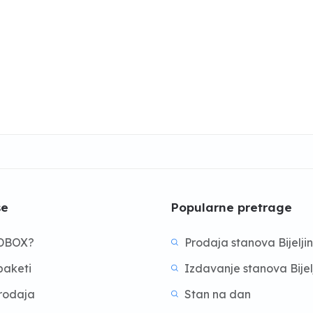
še
Popularne pretrage
BDBOX?
Prodaja stanova Bijelji
aketi
Izdavanje stanova Bijel
prodaja
Stan na dan