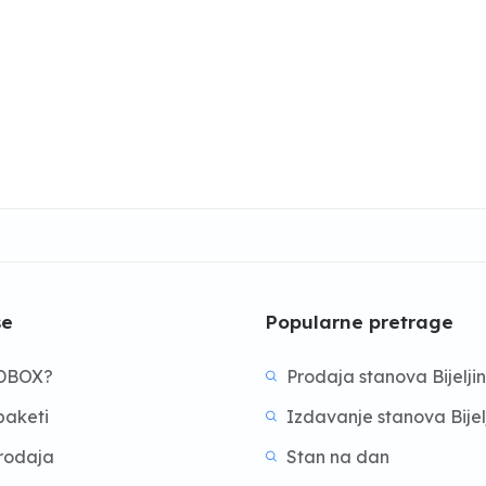
še
Popularne pretrage
BDBOX?
Prodaja stanova Bijelji
aketi
Izdavanje stanova Bijel
prodaja
Stan na dan