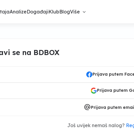
taja
Analize
Događaji
Klub
Blog
Više
javi se na BDBOX
Prijava putem Fa
Prijava putem G
alternate_email
Prijava putem emai
Još uvijek nemaš nalog?
Reg