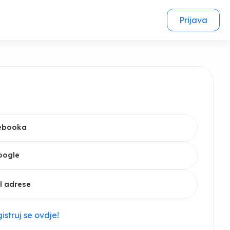
Prijava
cebooka
oogle
l adrese
istruj se ovdje!