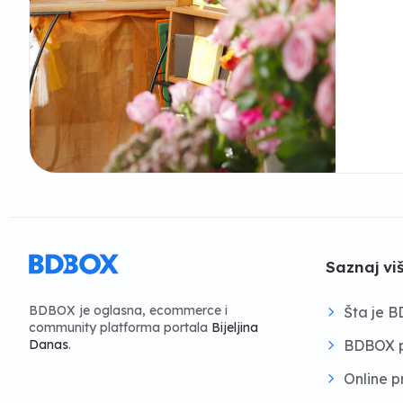
Saznaj vi
BDBOX je oglasna, ecommerce i
Šta je 
community platforma portala
Bijeljina
BDBOX p
Danas
.
Online 