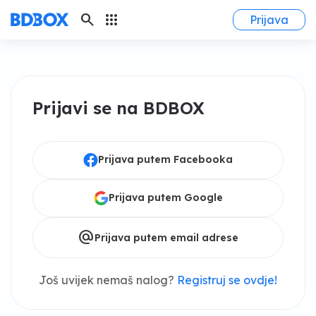
search
apps
Prijava
Prijavi se na BDBOX
Prijava putem Facebooka
Prijava putem Google
alternate_email
Prijava putem email adrese
Još uvijek nemaš nalog?
Registruj se ovdje!