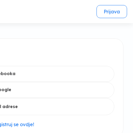
Prijava
cebooka
oogle
l adrese
istruj se ovdje!