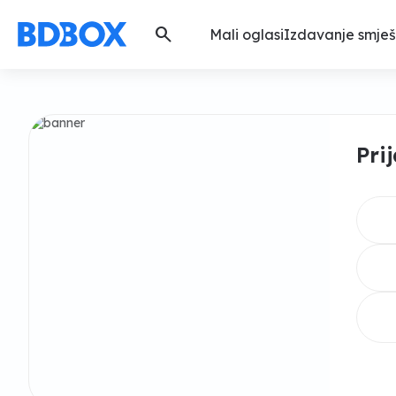
search
Mali oglasi
Izdavanje smješ
Pri