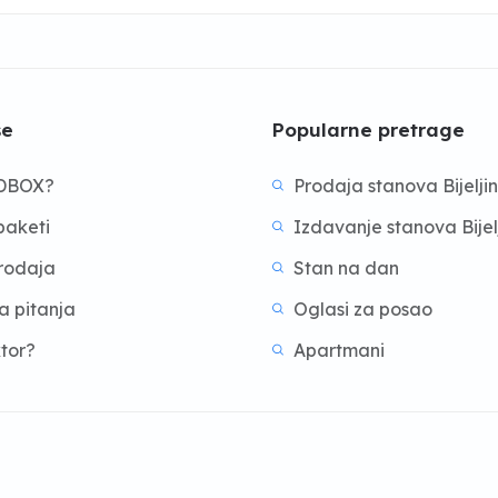
še
Popularne pretrage
BDBOX?
Prodaja stanova Bijelji
aketi
Izdavanje stanova Bijel
prodaja
Stan na dan
a pitanja
Oglasi za posao
ktor?
Apartmani