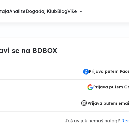
taja
Analize
Događaji
Klub
Blog
Više
javi se na BDBOX
Prijava putem Fa
Prijava putem G
alternate_email
Prijava putem emai
Još uvijek nemaš nalog?
Reg