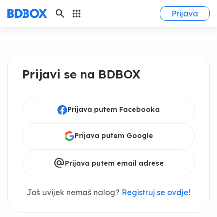
search
apps
Prijava
Prijavi se na BDBOX
Prijava putem Facebooka
Prijava putem Google
alternate_email
Prijava putem email adrese
Još uvijek nemaš nalog?
Registruj se ovdje!