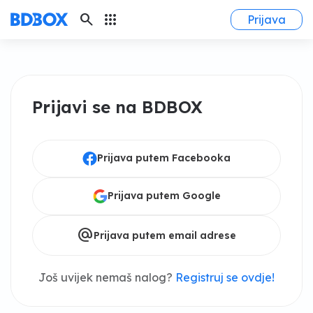
search
apps
Prijava
Prijavi se na BDBOX
Prijava putem Facebooka
Prijava putem Google
alternate_email
Prijava putem email adrese
Još uvijek nemaš nalog?
Registruj se ovdje!