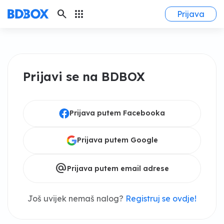
search
apps
Prijava
Prijavi se na BDBOX
Prijava putem Facebooka
Prijava putem Google
alternate_email
Prijava putem email adrese
Još uvijek nemaš nalog?
Registruj se ovdje!