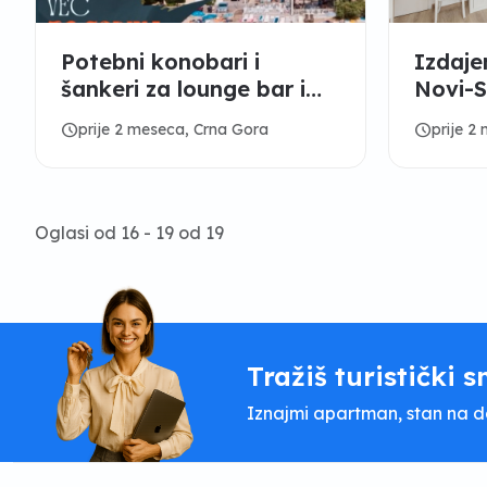
Potebni konobari i
Izdaj
šankeri za lounge bar i
Novi-S
piceriju
schedule
schedule
prije 2 meseca, Crna Gora
prije 2
Oglasi od 16 - 19 od 19
Tražiš turistički s
Iznajmi apartman, stan na dan