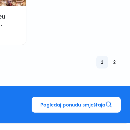
eu
dnici
1
2
Pogledaj ponudu smještaja