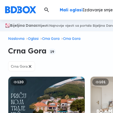
search
Mali oglasi
Izdavanje smje
Bijeljina Danas
Vijesti:
Najnovije vijesti sa portala Bijeljina Da
Naslovna
Oglasi
Crna Gora
Crna Gora
Crna Gora
19
×
Crna Gora
120
101
80 KM