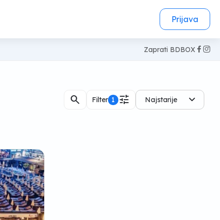
Prijava
Zaprati BDBOX
search
tune
Filter
1
Najstarije