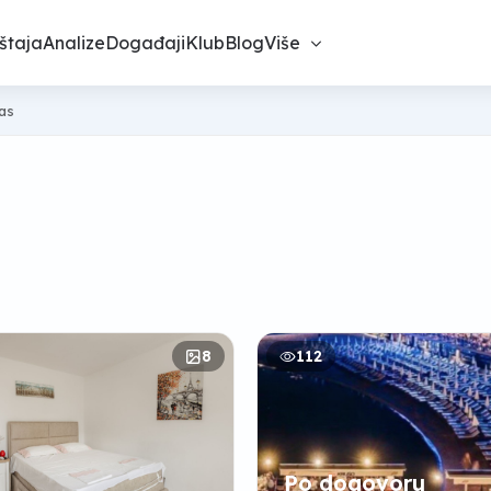
štaja
Analize
Događaji
Klub
Blog
Više
nas
8
112
Po dogovoru