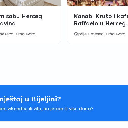
em sobu Herceg
Konobi Krušo i kaf
avina
Raffaelo u Herceg
Novom potrebni ra
schedule
 meseca, Crna Gora
prije 1 mesec, Crna Gora
mještaj u Bijeljini?
, vikendcu ili vilu, na jedan ili više dana?