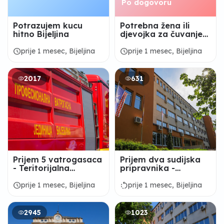
Po dogovoru
Potrazujem kucu
Potrebna žena ili
hitno Bijeljina
djevojka za čuvanje
djece
schedule
schedule
prije 1 mesec, Bijeljina
prije 1 mesec, Bijeljina
2017
631
Prijem 5 vatrogasaca
Prijem dva sudijska
- Teritorijalna
pripravnika -
vatrogasna jedinica
OSNOVNI SUD U
Bijeljina
BIJELjINI
schedule
rotate_left
prije 1 mesec, Bijeljina
prije 1 mesec, Bijeljina
2945
1023