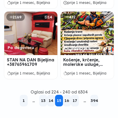
rotate_left
schedule
prije 1 mesec, Bijeljina
prije 1 mesec, Bijeljina
2169
14
472
Po dogovoru
Po dogovoru
STAN NA DAN Bijeljina
Košenje, krčenje,
+38765961709
molerske usluge,
dubinsko čišćenje....
rotate_left
rotate_left
prije 1 mesec, Bijeljina
prije 1 mesec, Bijeljina
Oglasi od 224 - 240 od 6304
1
...
13
14
15
16
17
...
394