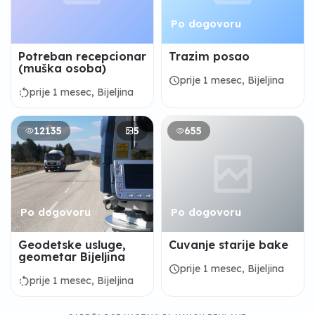
Po dogovoru
Potreban recepcionar
Trazim posao
(muška osoba)
schedule
prije 1 mesec, Bijeljina
rotate_left
prije 1 mesec, Bijeljina
12135
5
655
Po dogovoru
Po dogovoru
Geodetske usluge,
Cuvanje starije bake
geometar Bijeljina
schedule
prije 1 mesec, Bijeljina
rotate_left
prije 1 mesec, Bijeljina