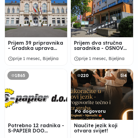
Prijem 39 pripravnika
Prijem dva stručna
- Gradska uprava
saradnika - OSNOVNI
Grada Bijeljina
SUD U BIJELjINI
schedule
schedule
prije 1 mesec, Bijeljina
prije 1 mesec, Bijeljina
1865
220
4
Po dogovoru
Potrebno 12 radnika -
Naučite jezik koji
S-PAPIER DOO
otvara svijet!
Bijeljina