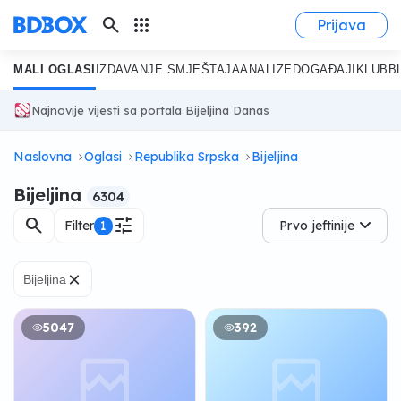
search
apps
Prijava
MALI OGLASI
IZDAVANJE SMJEŠTAJA
ANALIZE
DOGAĐAJI
KLUB
B
Najnovije vijesti sa portala Bijeljina Danas
Naslovna
Oglasi
Republika Srpska
Bijeljina
Bijeljina
6304
search
tune
Filter
1
Prvo jeftinije
×
Bijeljina
5047
392