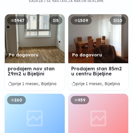
SADRŽAJ SE NASTAVLJA NAKON REKLAME
3947
5
1509
10
Po dogovoru
Po dogovoru
prodajem nov stan
Prodajem stan 85m2
29m2 u Bijeljini
u centru Bijeljine
rotate_left
rotate_left
prije 1 mesec, Bijeljina
prije 1 mesec, Bijeljina
260
959