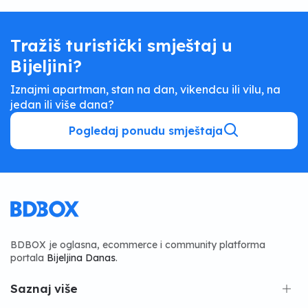
Tražiš turistički smještaj u
Bijeljini?
Iznajmi apartman, stan na dan, vikendcu ili vilu, na
jedan ili više dana?
Pogledaj ponudu smještaja
BDBOX je oglasna, ecommerce i community platforma
portala
Bijeljina Danas
.
Saznaj više