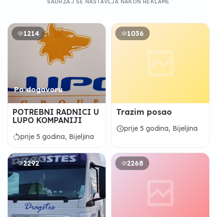
SADRŽAJ SE NASTAVLJA NAKON REKLAME
1214
1036
Po dogovoru
POTREBNI RADNICI U
Trazim posao
LUPO KOMPANIJI
schedule
prije 5 godina, Bijeljina
rotate_left
prije 5 godina, Bijeljina
2292
2268