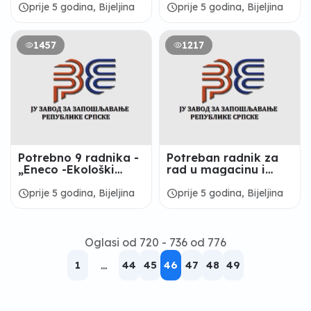
schedule
schedule
prije 5 godina, Bijeljina
prije 5 godina, Bijeljina
1457
1217
Potrebno 9 radnika -
Potreban radnik za
„Eneco -Ekološki
rad u magacinu i
sistemi“ Bijeljina
dostavu robe -
“Građapromet“
schedule
schedule
prije 5 godina, Bijeljina
prije 5 godina, Bijeljina
Bijeljina
Oglasi od 720 - 736 od 776
1
...
44
45
46
47
48
49