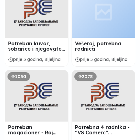
Potreban kuvar,
Vešeraj, potrebna
sobarice i njegovatelj
radnica
- Doo “ IVANOVIĆ “
Bijeljina
schedule
schedule
prije 5 godina, Bijeljina
prije 5 godina, Bijeljina
1050
2078
Potreban
Potrebna 4 radnika -
magacioner - Roj
“VS Comerc“
Komerc
Patkovača