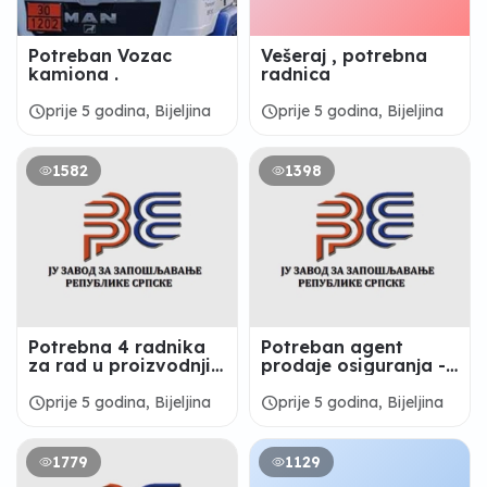
Potreban Vozac
Vešeraj , potrebna
kamiona .
radnica
schedule
schedule
prije 5 godina, Bijeljina
prije 5 godina, Bijeljina
1582
1398
Potrebna 4 radnika
Potreban agent
za rad u proizvodnji
prodaje osiguranja -
kolača - San Marco
WIENER OSIGURANJE
Bijeljina
schedule
schedule
prije 5 godina, Bijeljina
prije 5 godina, Bijeljina
1779
1129