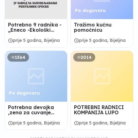
Po dogovoru
Potrebno 9 radnika -
Tražimo kućnu
„Eneco -Ekološki
pomoćnicu
sistemi“ Bijeljina
schedule
schedule
prije 5 godina, Bijeljina
prije 5 godina, Bijeljina
1564
2014
Po dogovoru
Potrebna devojka
POTREBNI RADNICI
,zena za cuvanje
KOMPANIJA LUPO
dece vikendom!
schedule
schedule
prije 5 godina, Bijeljina
prije 5 godina, Bijeljina