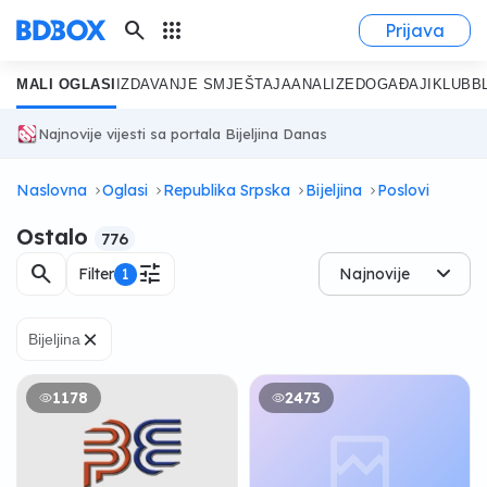
search
apps
Prijava
MALI OGLASI
IZDAVANJE SMJEŠTAJA
ANALIZE
DOGAĐAJI
KLUB
B
Najnovije vijesti sa portala Bijeljina Danas
Naslovna
Oglasi
Republika Srpska
Bijeljina
Poslovi
Ostalo
776
search
tune
Filter
1
Najnovije
×
Bijeljina
1178
2473