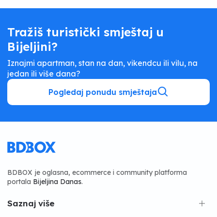
Tražiš turistički smještaj u
Bijeljini?
Iznajmi apartman, stan na dan, vikendcu ili vilu, na
jedan ili više dana?
Pogledaj ponudu smještaja
BDBOX je oglasna, ecommerce i community platforma
portala
Bijeljina Danas
.
Saznaj više