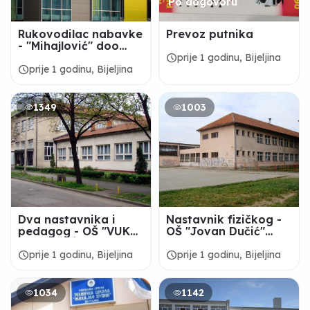
Po dogovoru
Rukovodilac nabavke
Prevoz putnika
- "Mihajlović" doo
Bijeljina
schedule
prije 1 godinu, Bijeljina
schedule
prije 1 godinu, Bijeljina
1349
1003
Dva nastavnika i
Nastavnik fizičkog -
pedagog - OŠ "VUK
OŠ "Jovan Dučić"
KARADŽIĆ“, Bijeljina
Bijeljina
schedule
schedule
prije 1 godinu, Bijeljina
prije 1 godinu, Bijeljina
1034
1142