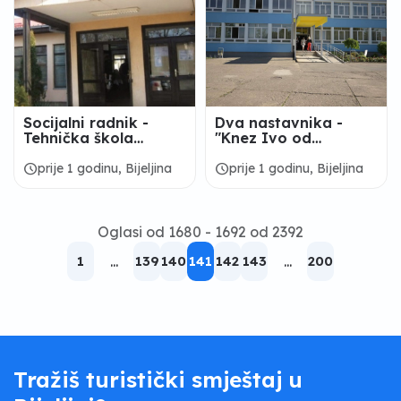
Socijalni radnik -
Dva nastavnika -
Tehnička škola
"Knez Ivo od
Bijeljina
Semberije" Bijeljina
schedule
schedule
prije 1 godinu, Bijeljina
prije 1 godinu, Bijeljina
Oglasi od 1680 - 1692 od 2392
1
...
139
140
141
142
143
...
200
Tražiš turistički smještaj u