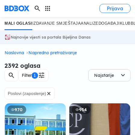
search
apps
Prijava
MALI OGLASI
IZDAVANJE SMJEŠTAJA
ANALIZE
DOGAĐAJI
KLUB
B
Najnovije vijesti sa portala Bijeljina Danas
Naslovna
Napredno pretraživanje
2392 oglasa
search
tune
Filter
1
Najstarije
×
Poslovi (zaposlenje)
970
954