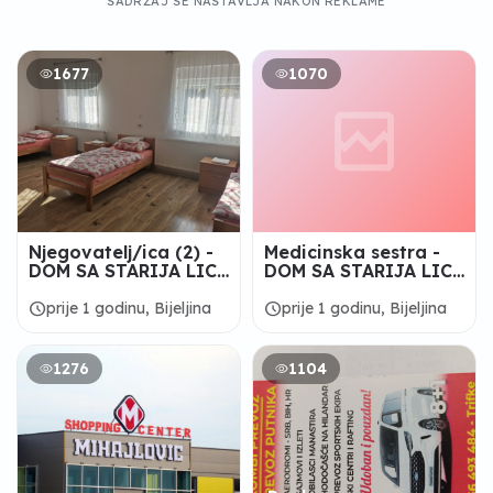
SADRŽAJ SE NASTAVLJA NAKON REKLAME
1677
1070
Njegovatelj/ica (2) -
Medicinska sestra -
DOM SA STARIJA LICA
DOM SA STARIJA LICA
“8 MART “ Bijeljina
"8 MART" BIJELjINA
schedule
schedule
prije 1 godinu, Bijeljina
prije 1 godinu, Bijeljina
1276
1104