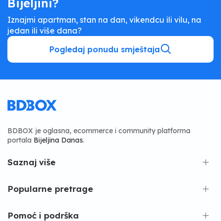
Bijeljini?
Iznajmi apartman, stan na dan, vikendcu ili vilu, na
jedan ili više dana?
Pogledaj ponudu smještaja
BDBOX je oglasna, ecommerce i community platforma
portala
Bijeljina Danas
.
Saznaj više
Popularne pretrage
Pomoć i podrška