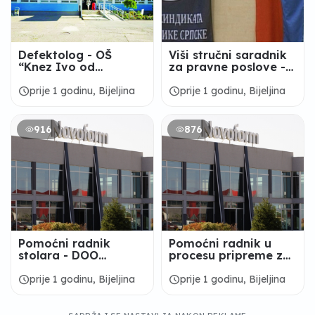
Defektolog - OŠ
Viši stručni saradnik
“Knez Ivo od
za pravne poslove -
Semberije“ Bijeljina
Savez sindikata RS,
Bijeljina
schedule
schedule
prije 1 godinu, Bijeljina
prije 1 godinu, Bijeljina
916
876
Pomoćni radnik
Pomoćni radnik u
stolara - DOO
procesu pripreme za
"NOVOFORM" Bijeljina
farbanje -
"NOVOFORM" Bijeljina
schedule
schedule
prije 1 godinu, Bijeljina
prije 1 godinu, Bijeljina