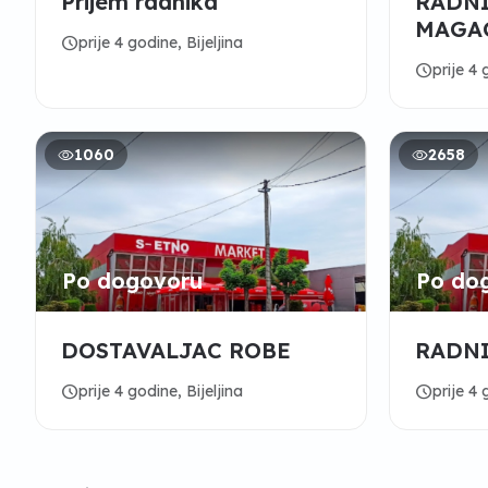
Prijem radnika
RADNI
MAGA
schedule
prije 4 godine, Bijeljina
schedule
prije 4 
1060
2658
Po dogovoru
Po do
DOSTAVALJAC ROBE
RADN
schedule
schedule
prije 4 godine, Bijeljina
prije 4 