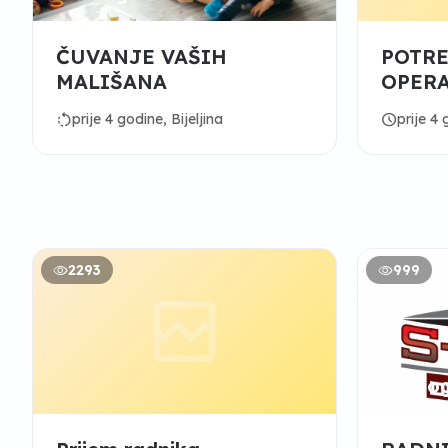
ČUVANJE VAŠIH
POTRE
MALIŠANA
OPERA
LHL
rotate_left
schedule
prije 4 godine, Bijeljina
prije 4 
2293
999
Po do