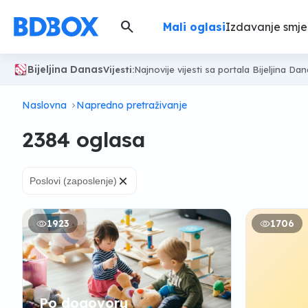
search
Mali oglasi
Izdavanje smje
Bijeljina Danas
Vijesti:
Najnovije vijesti sa portala Bijeljina Da
Naslovna
Napredno pretraživanje
2384 oglasa
×
Poslovi (zaposlenje)
1923
1706
Po dogovoru