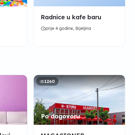
Radnice u kafe baru
schedule
prije 4 godine, Bijeljina
1260
Po dogovoru