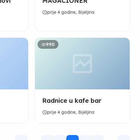
dovi
MAGACIONER
schedule
prije 4 godine, Bijeljina
990
Radnice u kafe bar
schedule
prije 4 godine, Bijeljina