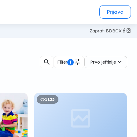
Prijava
Zaprati BDBOX
search
tune
Filter
1
Prvo jeftinije
1123