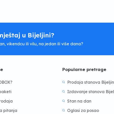
mještaj u Bijeljini?
, vikendcu ili vilu, na jedan ili više dana?
še
Popularne pretrage
BDBOX?
Prodaja stanova Bijelji
aketi
Izdavanje stanova Bijel
prodaja
Stan na dan
a pitanja
Oglasi za posao