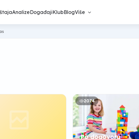
štaja
Analize
Događaji
Klub
Blog
Više
nas
2074
Po dogovoru