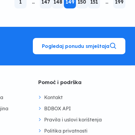
1
...
147
148
149
150
151
...
199
Pogledaj ponudu smještaja
Pomoć i podrška
na
Kontakt
jina
BDBOX API
Pravila i uslovi korištenja
Politika privatnosti