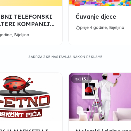
BNI TELEFONSKI
Čuvanje djece
TERI KOMPANIJI
rotate_left
prije 4 godine, Bijeljina
godine, Bijeljina
SADRŽAJ SE NASTAVLJA NAKON REKLAME
1131
govoru