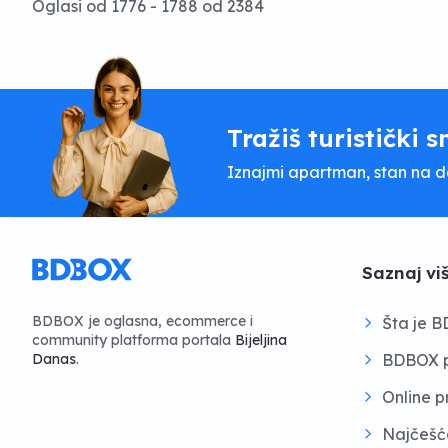
Oglasi od 1776 - 1788 od 2384
Tražiš turistički s
Iznajmi apartman, stan na dan
Saznaj vi
BDBOX je oglasna, ecommerce i
Šta je 
community platforma portala
Bijeljina
BDBOX p
Danas
.
Online 
Najčešć