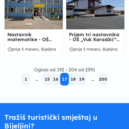
Nastavnik
Prijem tri nastavnika
matematike - OŠ
- OŠ „Vuk Karadžić“
"Knez Ivo od
Zabrđe
Semberije" Bijeljina
schedule
schedule
prije 5 meseci, Bijeljina
prije 5 meseci, Bijeljina
Oglasi od 192 - 204 od 2391
1
...
15
16
17
18
19
...
200
Tražiš turistički smještaj u
Bijeljini?