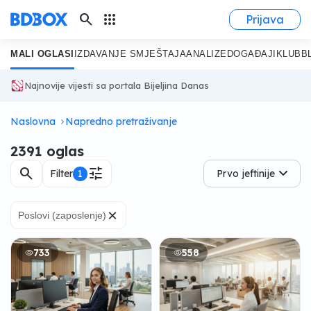
search
apps
Prijava
MALI OGLASI
IZDAVANJE SMJEŠTAJA
ANALIZE
DOGAĐAJI
KLUB
B
Najnovije vijesti sa portala Bijeljina Danas
Naslovna
Napredno pretraživanje
2391 oglas
search
tune
Filter
1
Prvo jeftinije
×
Poslovi (zaposlenje)
733
558