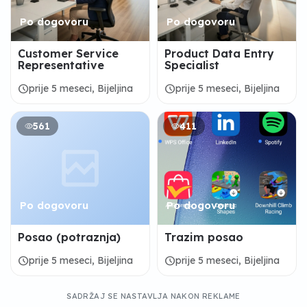
Po dogovoru
Po dogovoru
Customer Service
Product Data Entry
Representative
Specialist
schedule
schedule
prije 5 meseci, Bijeljina
prije 5 meseci, Bijeljina
561
411
Po dogovoru
Po dogovoru
Posao (potraznja)
Trazim posao
schedule
schedule
prije 5 meseci, Bijeljina
prije 5 meseci, Bijeljina
SADRŽAJ SE NASTAVLJA NAKON REKLAME