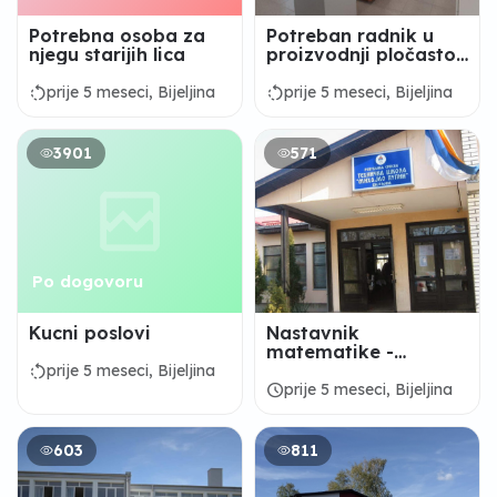
Potrebna osoba za
Potreban radnik u
njegu starijih lica
proizvodnji pločastog
namještaja
rotate_left
rotate_left
prije 5 meseci, Bijeljina
prije 5 meseci, Bijeljina
3901
571
Po dogovoru
Kucni poslovi
Nastavnik
matematike -
Tehnička škola
rotate_left
prije 5 meseci, Bijeljina
„Mihajlo Pupin“,
schedule
prije 5 meseci, Bijeljina
Bijeljina
603
811