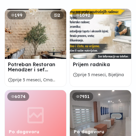
199
2
1092
Potreban Restoran
Prijem radnika
Menadzer i sef
kuhinje u luksuznoj
schedule
prije 5 meseci, Bijeljina
marini Crna Gora
schedule
prije 5 meseci, Crna
Gora
6074
7931
Po dogovoru
Po dogovoru