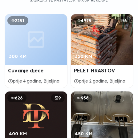
SADRŽAJ SE NASTAVLJA NAKON REKLAME
2231
4973
6
300 KM
350 KM
Cuvanje djece
PELET HRASTOV
schedule
schedule
prije 4 godine, Bijeljina
prije 2 godine, Bijeljina
626
9
958
400 KM
450 KM