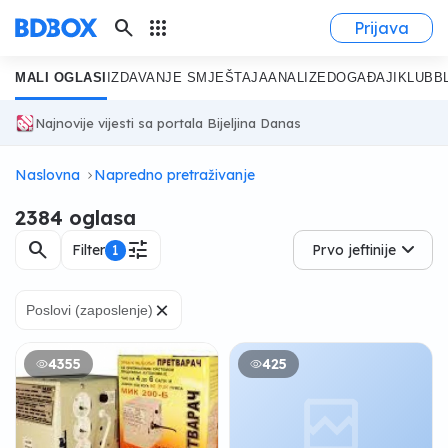
search
apps
Prijava
MALI OGLASI
IZDAVANJE SMJEŠTAJA
ANALIZE
DOGAĐAJI
KLUB
B
Najnovije vijesti sa portala Bijeljina Danas
Naslovna
Napredno pretraživanje
2384 oglasa
search
tune
Filter
1
Prvo jeftinije
×
Poslovi (zaposlenje)
4355
425