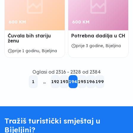
600 KM
600 KM
Čuvala bih stariju
Potrebna dadilja u CH
ženu
schedule
prije 3 godine, Bijeljina
schedule
prije 1 godinu, Bijeljina
Oglasi od 2316 - 2328 od 2384
1
...
192
193
194
195
196
199
Tražiš turistički smještaj u
Bijeljini?