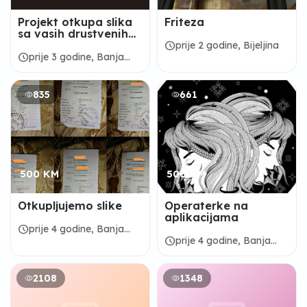
Projekt otkupa slika
Friteza
sa vasih drustvenih
stranica/I intimnih
schedule
prije 2 godine, Bijeljina
schedule
prije 3 godine, Banja
Luka
835
661
500 KM
500 KM
Otkupljujemo slike
Operaterke na
aplikacijama
schedule
prije 4 godine, Banja
schedule
prije 4 godine, Banja
Luka
Luka
2108
1348