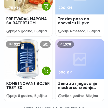
shopping_cart
175 KM
200 KM
PRETVARAČ NAPONA
Trazim poso na
SA BATERIJOM
dnevnicu ili pvc
MIK200B
stolarija
schedule
schedule
prije 5 godina, Bijeljina
prije 4 meseca, Bijeljina
4022
2
1578
shopping_cart
215 KM
300 KM
KOMBINOVANI BOJER
Zena za njegovanje
TESY 80l
muskarca srednje
zivotne dobi
schedule
schedule
prije 5 godina, Bijeljina
prije 4 godine, Bijeljina