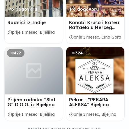
Po dogovoru
Po dogovoru
Radnici iz Indije
Konobi Krušo i kafeu
Raffaelo u Herceg
Novom potrebni
schedule
prije 1 mesec, Bijeljina
radnici
schedule
prije 1 mesec, Crna Gora
422
324
Prijem radnika “Slot
Pekar - “PEKARA
G“ D.O.O. iz Bijeljina
ALEKSA“ Bijeljina
schedule
schedule
prije 1 mesec, Bijeljina
prije 1 mesec, Bijeljina