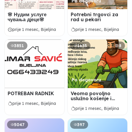
Po dogovoru
Po dogovoru
🌸 Нудим услуге
Potrebni trgovci za
чувања дјеце🌸
rad u pekari
schedule
rotate_left
prije 1 mesec, Bijeljina
prije 1 mesec, Bijeljina
3851
1635
8
Po dogovoru
Po dogovoru
POTREBAN RADNIK
Veoma povoljno
uslužno košenje i
održavanje dvorišta i
rotate_left
prije 1 mesec, Bijeljina
zelenih površina
rotate_left
prije 1 mesec, Bijeljina
5047
397