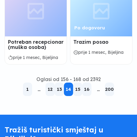
Po dogovoru
Potreban recepcionar
Trazim posao
(muška osoba)
schedule
prije 1 mesec, Bijeljina
rotate_left
prije 1 mesec, Bijeljina
Oglasi od 156 - 168 od 2392
1
...
12
13
14
15
16
...
200
Tražiš turistički smještaj u