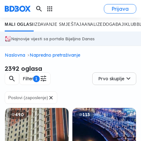
search
apps
Prijava
MALI OGLASI
IZDAVANJE SMJEŠTAJA
ANALIZE
DOGAĐAJI
KLUB
B
Najnovije vijesti sa portala Bijeljina Danas
Naslovna
Napredno pretraživanje
2392 oglasa
search
tune
Filter
1
Prvo skuplje
×
Poslovi (zaposlenje)
490
113