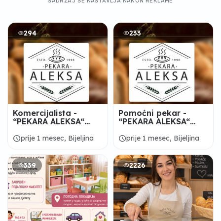
SADRŽAJ SE NASTAVLJA NAKON REKLAME
294
233
Komercijalista -
Pomoćni pekar -
“PEKARA ALEKSA“
“PEKARA ALEKSA“
Bijeljina
Bijeljina
schedule
schedule
prije 1 mesec, Bijeljina
prije 1 mesec, Bijeljina
339
2226