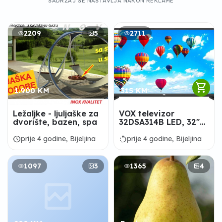
SADRŽAJ SE NASTAVLJA NAKON REKLAME
2209
5
2711
shopping_cart
1.900 KM
315 KM
Ležaljke - ljuljaške za
VOX televizor
dvorište, bazen, spa
32DSA314B LED, 32"
(81 cm)
schedule
rotate_left
prije 4 godine, Bijeljina
prije 4 godine, Bijeljina
1097
3
1365
4