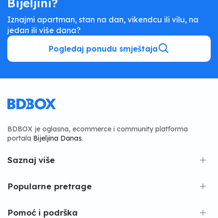
Bijeljini?
Iznajmi apartman, stan na dan, vikendcu ili vilu, na
jedan ili više dana?
Pogledaj ponudu smještaja
BDBOX je oglasna, ecommerce i community platforma
portala
Bijeljina Danas
.
Saznaj više
Popularne pretrage
Pomoć i podrška