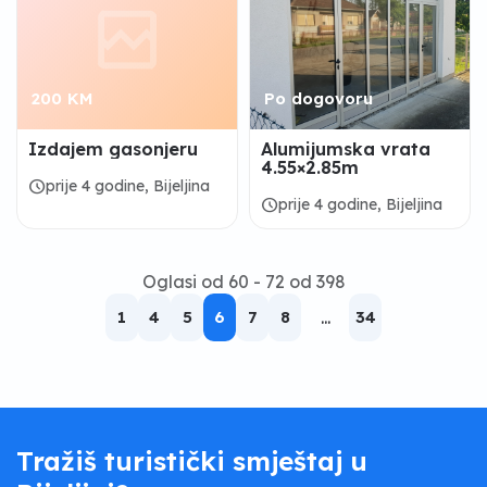
200 KM
Po dogovoru
Izdajem gasonjeru
Alumijumska vrata
4.55×2.85m
schedule
prije 4 godine, Bijeljina
schedule
prije 4 godine, Bijeljina
Oglasi od 60 - 72 od 398
1
4
5
6
7
8
...
34
Tražiš turistički smještaj u