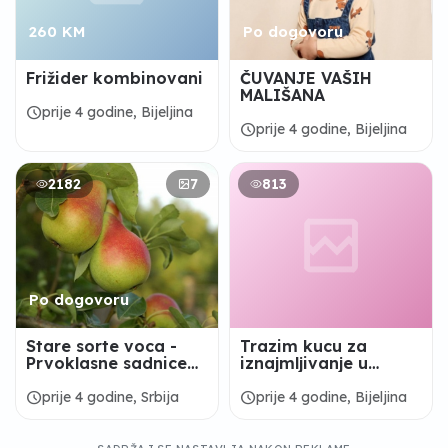
260 KM
Po dogovoru
Frižider kombinovani
ČUVANJE VAŠIH
MALIŠANA
schedule
prije 4 godine, Bijeljina
schedule
prije 4 godine, Bijeljina
2182
7
813
Po dogovoru
Stare sorte voca -
Trazim kucu za
Prvoklasne sadnice
iznajmljivanje u
voca
okolini Bijeljine
schedule
schedule
prije 4 godine, Srbija
prije 4 godine, Bijeljina