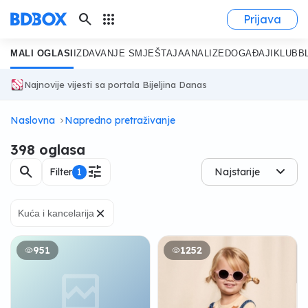
search
apps
Prijava
MALI OGLASI
IZDAVANJE SMJEŠTAJA
ANALIZE
DOGAĐAJI
KLUB
B
Najnovije vijesti sa portala Bijeljina Danas
Naslovna
Napredno pretraživanje
398 oglasa
search
tune
Filter
1
Najstarije
×
Kuća i kancelarija
951
1252