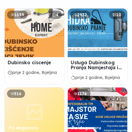
1639
4
2932
10
Po dogovoru
Dubinsko ciscenje
Usluga Dubinskog
Pranja Namjestaja i
Automobila
schedule
prije 2 godine, Bijeljina
rotate_left
prije 2 godine, Bijeljina
516
1176
Po dogovoru
Po dogovoru