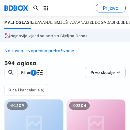
search
apps
Prijava
MALI OGLASI
IZDAVANJE SMJEŠTAJA
ANALIZE
DOGAĐAJI
KLUB
B
Najnovije vijesti sa portala Bijeljina Danas
Naslovna
Napredno pretraživanje
394 oglasa
search
tune
Filter
1
Prvo skuplje
×
Kuća i kancelarija
1209
2304