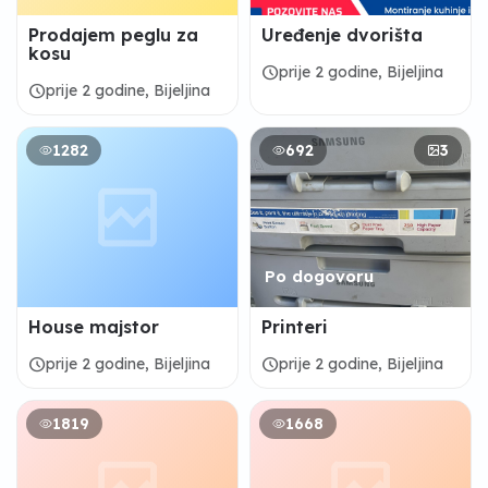
Prodajem peglu za
Uređenje dvorišta
kosu
schedule
prije 2 godine, Bijeljina
schedule
prije 2 godine, Bijeljina
1282
692
3
Po dogovoru
House majstor
Printeri
schedule
schedule
prije 2 godine, Bijeljina
prije 2 godine, Bijeljina
1819
1668