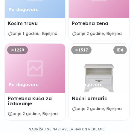
Po dogovoru
Kosim travu
Potrebna zena
rotate_left
rotate_left
prije 1 godinu, Bijeljina
prije 2 godine, Bijeljina
1229
1517
4
Po dogovoru
Po dogovoru
Potrebna kuća za
Noćni ormarić
izdavanje
rotate_left
prije 2 godine, Bijeljina
schedule
prije 2 godine, Bijeljina
SADRŽAJ SE NASTAVLJA NAKON REKLAME