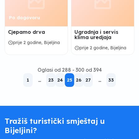
Po dogovoru
Cjepamo drva
Ugradnja i servis
klima uredjaja
schedule
prije 2 godine, Bijeljina
schedule
prije 2 godine, Bijeljina
Oglasi od 288 - 300 od 394
1
...
23
24
25
26
27
...
33
Tražiš turistički smještaj u
Bijeljini?