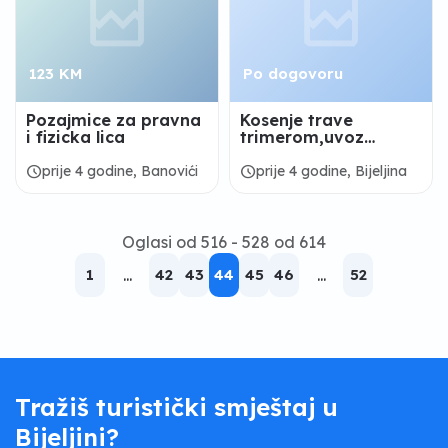
123 KM
Po dogovoru
Pozajmice za pravna
Kosenje trave
i fizicka lica
trimerom,uvoz
uglja,uvoz i slaganje
drva itd
schedule
schedule
prije 4 godine, Banovići
prije 4 godine, Bijeljina
Oglasi od 516 - 528 od 614
1
...
42
43
44
45
46
...
52
Tražiš turistički smještaj u
Bijeljini?