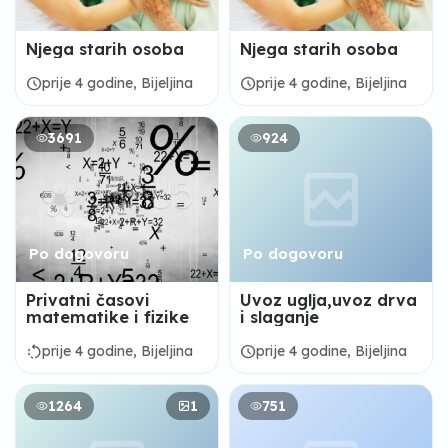
Njega starih osoba
Njega starih osoba
schedule
schedule
prije 4 godine, Bijeljina
prije 4 godine, Bijeljina
3691
924
Po dogovoru
Po dogovoru
Privatni časovi
Uvoz uglja,uvoz drva
matematike i fizike
i slaganje
rotate_left
schedule
prije 4 godine, Bijeljina
prije 4 godine, Bijeljina
1264
1
751