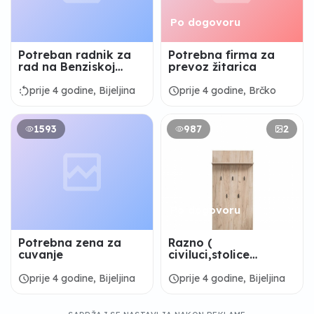
Po dogovoru
Potreban radnik za
Potrebna firma za
rad na Benziskoj
prevoz žitarica
pumpi.
rotate_left
schedule
prije 4 godine, Bijeljina
prije 4 godine, Brčko
1593
987
2
Po dogovoru
Potrebna zena za
Razno (
cuvanje
civiluci,stolice
male,ormarici)
schedule
schedule
prije 4 godine, Bijeljina
prije 4 godine, Bijeljina