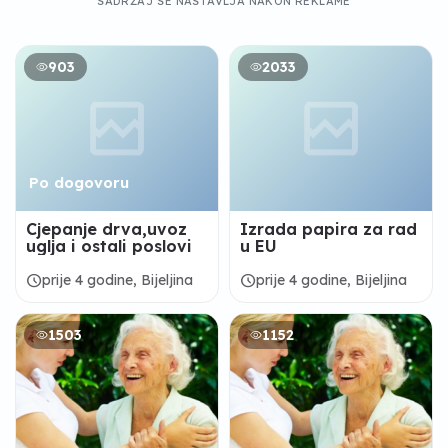
SADRŽAJ SE NASTAVLJA NAKON REKLAME
903
2033
Po dogovoru
Cjepanje drva,uvoz
Izrada papira za rad
uglja i ostali poslovi
u EU
schedule
schedule
prije 4 godine, Bijeljina
prije 4 godine, Bijeljina
1503
1152