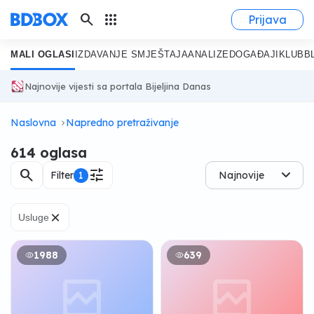
search
apps
Prijava
MALI OGLASI
IZDAVANJE SMJEŠTAJA
ANALIZE
DOGAĐAJI
KLUB
B
Najnovije vijesti sa portala Bijeljina Danas
Naslovna
Napredno pretraživanje
614 oglasa
search
tune
Filter
1
Najnovije
×
Usluge
1988
639