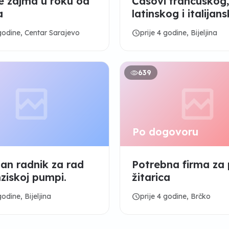
 zajma u roku od
Časovi francuskog,
a
latinskog i italijan
jezika
schedule
 godine, Centar Sarajevo
prije 4 godine, Bijeljina
639
Po dogovoru
an radnik za rad
Potrebna firma za
ziskoj pumpi.
žitarica
schedule
godine, Bijeljina
prije 4 godine, Brčko