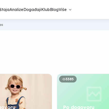
štaja
Analize
Događaji
Klub
Blog
Više
nas
3385
govoru
Po dogovoru