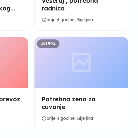
Vešeraj , potrebna
skog
radnica
schedule
prije 4 godine, Bijeljina
1594
 prevoz
Potrebna zena za
cuvanje
schedule
prije 4 godine, Bijeljina