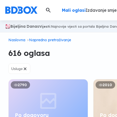
search
Mali oglasi
Izdavanje smje
Bijeljina Danas
Vijesti:
Najnovije vijesti sa portala Bijeljina Da
Naslovna
Napredno pretraživanje
616 oglasa
×
Usluge
2790
2010
Po dogovoru
Po do