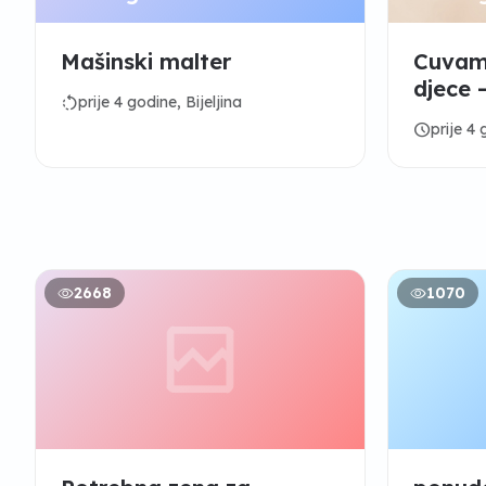
Mašinski malter
Cuvam 
djece -
rotate_left
prije 4 godine, Bijeljina
schedule
prije 4 
2668
1070