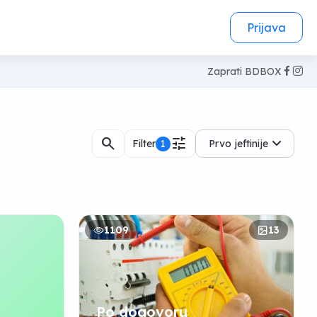
Prijava
Zaprati BDBOX
search
tune
Filter
1
Prvo jeftinije
1109
13
Po dogovoru