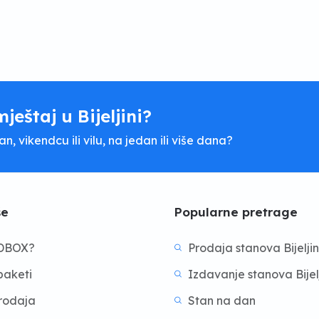
mještaj u Bijeljini?
, vikendcu ili vilu, na jedan ili više dana?
še
Popularne pretrage
BDBOX?
Prodaja stanova Bijelji
aketi
Izdavanje stanova Bijel
prodaja
Stan na dan