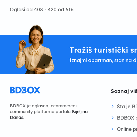
Oglasi od 408 - 420 od 616
Tražiš turistički s
Iznajmi apartman, stan na dan
Saznaj vi
BDBOX je oglasna, ecommerce i
Šta je 
community platforma portala
Bijeljina
BDBOX p
Danas
.
Online 