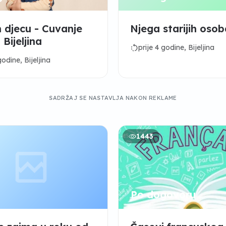
djecu - Cuvanje
Njega starijih osob
 Bijeljina
rotate_left
prije 4 godine, Bijeljina
godine, Bijeljina
SADRŽAJ SE NASTAVLJA NAKON REKLAME
1443
Po dogovoru