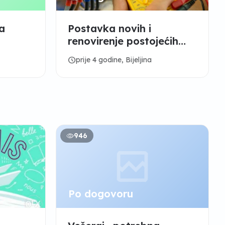
a
Postavka novih i
renovirenje postojećih
elektro ,vodo instalacija
schedule
prije 4 godine, Bijeljina
946
Po dogovoru