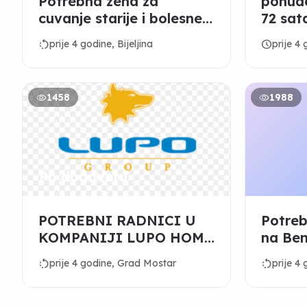
Potrebna zena za
ponude
cuvanje starije i bolesne
72 sat
zene
rotate_left
schedule
prije 4 godine, Bijeljina
prije 4
1458
1988
Po dogovoru
POTREBNI RADNICI U
Potreb
KOMPANIJI LUPO HOME
na Ben
LINE
rotate_left
rotate_left
prije 4 godine, Grad Mostar
prije 4 