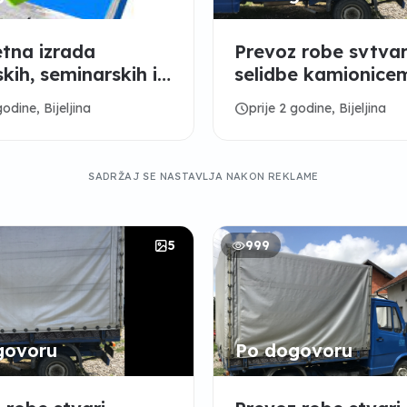
etna izrada
Prevoz robe svtvar
kih, seminarskih i
selidbe kamionice
skih radova
schedule
godine, Bijeljina
prije 2 godine, Bijeljina
SADRŽAJ SE NASTAVLJA NAKON REKLAME
5
999
govoru
Po dogovoru