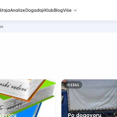
štaja
Analize
Događaji
Klub
Blog
Više
nas
1361
govoru
Po dogovoru