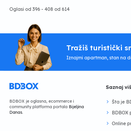
Oglasi od 396 - 408 od 614
Tražiš turistički s
Iznajmi apartman, stan na dan
Saznaj vi
BDBOX je oglasna, ecommerce i
Šta je 
community platforma portala
Bijeljina
BDBOX p
Danas
.
Online 