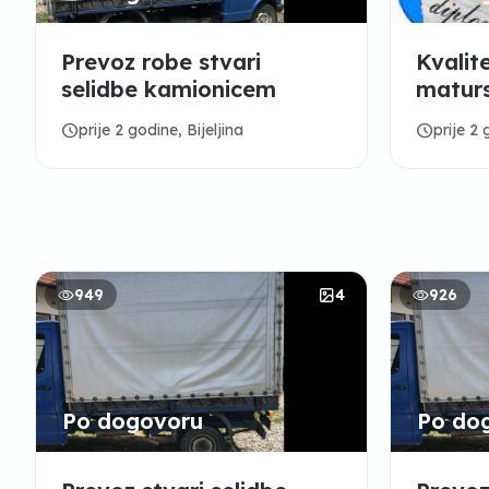
Prevoz robe stvari
Kvalit
selidbe kamionicem
maturs
diplom
schedule
schedule
prije 2 godine, Bijeljina
prije 2 
949
4
926
Po dogovoru
Po do