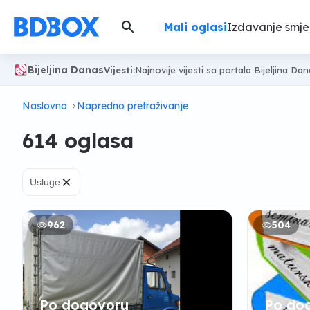
search
Mali oglasi
Izdavanje smje
Bijeljina Danas
Vijesti:
Najnovije vijesti sa portala Bijeljina Da
Naslovna
Napredno pretraživanje
614 oglasa
×
Usluge
962
504
Po dogovoru
Po do