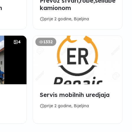
Prevoz stvari,robe,selidbe
m
kamionom
schedule
prije 2 godine, Bijeljina
4
1332
Servis mobilnih uredjaja
schedule
prije 2 godine, Bijeljina
 Itd…