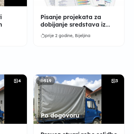
i
Pisanje projekata za
m
dobijanje sredstava iz
fondova EU
rotate_left
prije 2 godine, Bijeljina
4
519
3
Po dogovoru