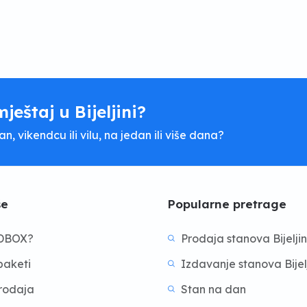
mještaj u Bijeljini?
, vikendcu ili vilu, na jedan ili više dana?
še
Popularne pretrage
BDBOX?
Prodaja stanova Bijelji
aketi
Izdavanje stanova Bijel
prodaja
Stan na dan