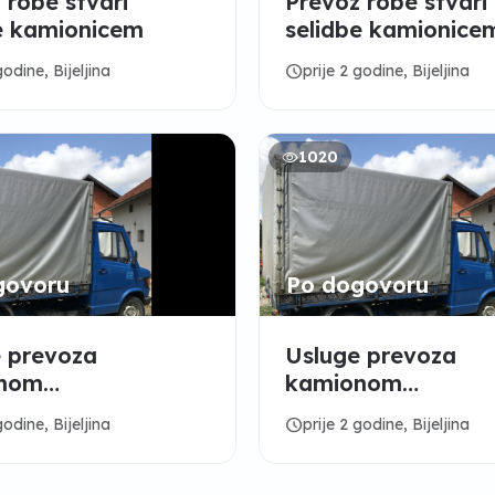
 robe stvari
Prevoz robe stvari
e kamionicem
selidbe kamionice
schedule
godine, Bijeljina
prije 2 godine, Bijeljina
1020
govoru
Po dogovoru
 prevoza
Usluge prevoza
nom
kamionom
,selidbe,robe Itd…
stvari,selidbe,robe
schedule
godine, Bijeljina
prije 2 godine, Bijeljina