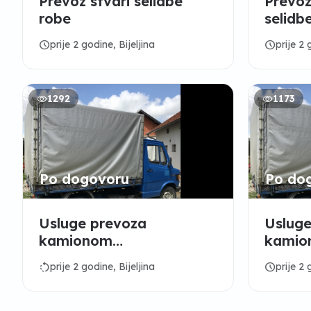
Prevoz stvari selidbe
Prevoz
robe
selidb
schedule
schedule
prije 2 godine, Bijeljina
prije 2 
1292
1173
Po dogovoru
Po do
Usluge prevoza
Usluge
kamionom
kamio
stvari,selidbe,robe Itd…
stvari
rotate_left
schedule
prije 2 godine, Bijeljina
prije 2 