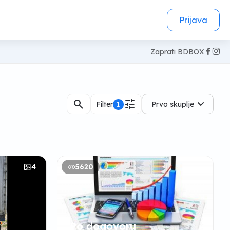
Prijava
Zaprati BDBOX
search
tune
Filter
1
Prvo skuplje
4
5620
Po dogovoru