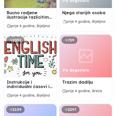
Po dogovoru
Rucno radjene
Njega starijih osoba
ilustracije razlicitim
tehnikama (akril,
rotate_left
prije 4 godine, Bijeljina
drvene bojice,
schedule
prije 4 godine, Bijeljina
pastel...)
2052
729
Po dogovoru
Po dogovoru
Instrukcije i
Trazim dadilju
individualni časovi iz
engleskog jezika
schedule
prije 4 godine, Breza
schedule
prije 4 godine, Bijeljina
2109
2297