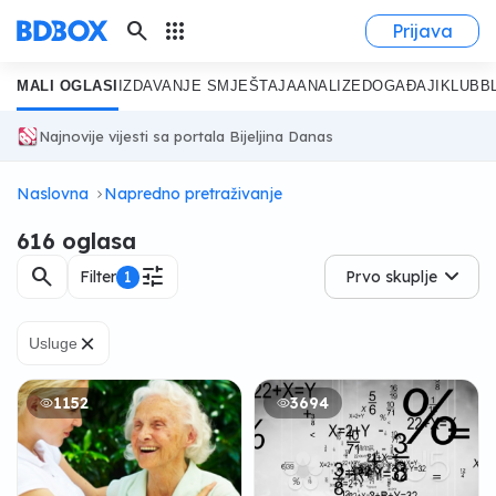
search
apps
Prijava
MALI OGLASI
IZDAVANJE SMJEŠTAJA
ANALIZE
DOGAĐAJI
KLUB
B
Najnovije vijesti sa portala Bijeljina Danas
Naslovna
Napredno pretraživanje
616 oglasa
search
tune
Filter
1
Prvo skuplje
×
Usluge
1152
3694