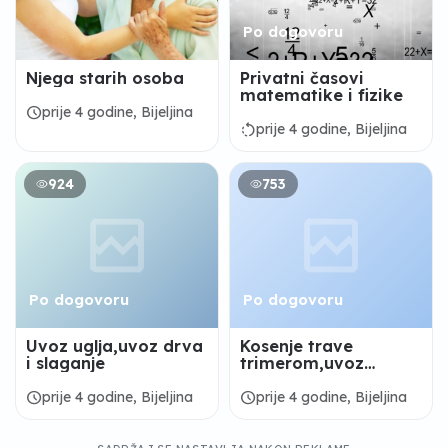
Po dogovoru
Njega starih osoba
Privatni časovi
matematike i fizike
schedule
prije 4 godine, Bijeljina
rotate_left
prije 4 godine, Bijeljina
924
753
Po dogovoru
Po dogovoru
Uvoz uglja,uvoz drva
Kosenje trave
i slaganje
trimerom,uvoz
uglja,uvoz i slaganje
drva itd
schedule
schedule
prije 4 godine, Bijeljina
prije 4 godine, Bijeljina