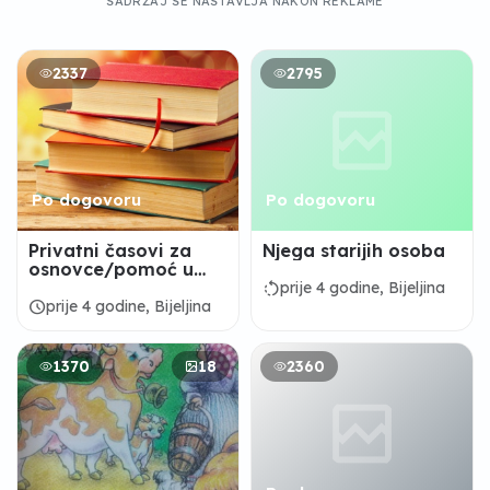
SADRŽAJ SE NASTAVLJA NAKON REKLAME
2337
2795
Po dogovoru
Po dogovoru
Privatni časovi za
Njega starijih osoba
osnovce/pomoć u
izradi domaćih
rotate_left
prije 4 godine, Bijeljina
zadataka
schedule
prije 4 godine, Bijeljina
1370
18
2360