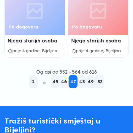
Po dogovoru
Po dogovoru
Njega starijih osoba
Njega starijih osoba
rotate_left
rotate_left
prije 4 godine, Bijeljina
prije 4 godine, Bijeljina
Oglasi od 552 - 564 od 616
1
...
45
46
47
48
49
52
Tražiš turistički smještaj u
Bijeljini?