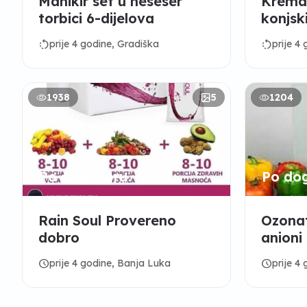
Manikir set u neseser
Krema 
torbici 6-dijelova
konjsk
rotate_left
rotate_left
prije 4 godine, Gradiška
prije 4
1938
5
1204
Po dogovoru
Po do
Rain Soul Provereno
Ozonat
dobro
anioni
schedule
schedule
prije 4 godine, Banja Luka
prije 4 