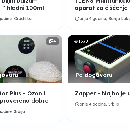
biljni balzam ”
TIENS Multifunkcio
i ” hladni 100ml
aparat za čišćenje 
osvežavanje prost
schedule
 godine, Gradiška
prije 4 godine, Banja Luk
4
1338
govoru
Po dogovoru
or Plus - Ozon i
Zapper - Najbolje u 
 provereno dobro
schedule
prije 4 godine, Srbija
godine, Srbija