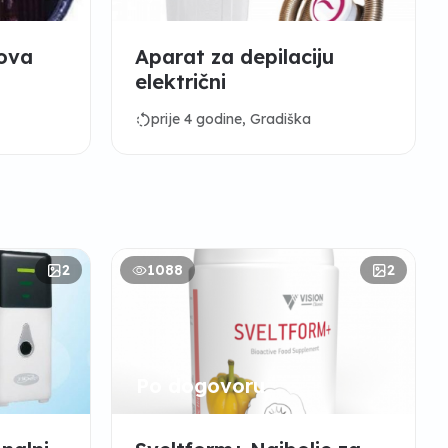
lova
Aparat za depilaciju
električni
rotate_left
prije 4 godine, Gradiška
2
1088
2
Po dogovoru