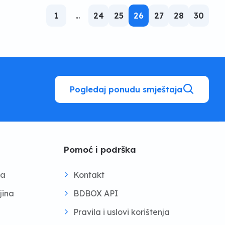
1
...
24
25
26
27
28
30
Pogledaj ponudu smještaja
Pomoć i podrška
na
Kontakt
jina
BDBOX API
Pravila i uslovi korištenja