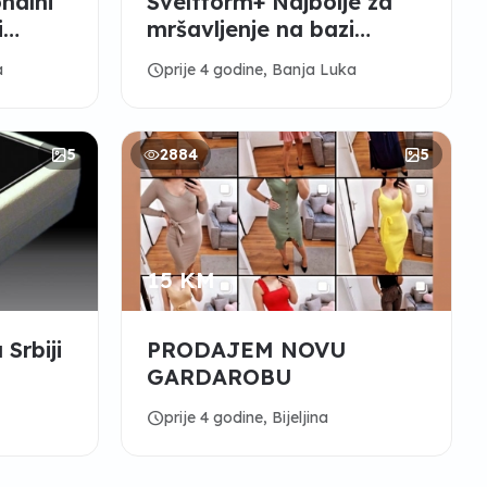
nalni
Sveltform+ Najbolje za
i
mršavljenje na bazi
ora
garsinije
schedule
a
prije 4 godine, Banja Luka
5
2884
5
15 KM
Srbiji
PRODAJEM NOVU
GARDAROBU
schedule
prije 4 godine, Bijeljina