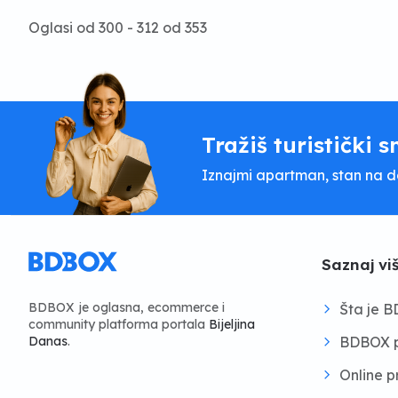
Oglasi od 300 - 312 od 353
Tražiš turistički s
Iznajmi apartman, stan na dan
Saznaj vi
BDBOX je oglasna, ecommerce i
Šta je 
community platforma portala
Bijeljina
BDBOX p
Danas
.
Online 