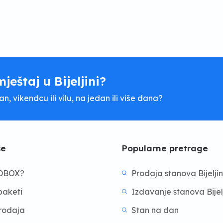
mještaj u Bijeljini?
, vikendcu ili vilu, na jedan ili više dana?
še
Popularne pretrage
BDBOX?
Prodaja stanova Bijelji
aketi
Izdavanje stanova Bijel
prodaja
Stan na dan