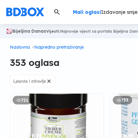
search
Mali oglasi
Izdavanje smje
Bijeljina Danas
Vijesti:
Najnovije vijesti sa portala Bijeljina Da
Naslovna
Napredno pretraživanje
353 oglasa
×
Ljepota i zdravlje
721
733
7,50 KM
4 KM