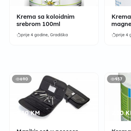
Krema sa koloidnim
Krema 
srebrom 100ml
magne
rotate_left
rotate_left
prije 4 godine, Gradiška
prije 4
690
937
8,10 KM
2,30 