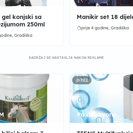
gel konjski sa
Manikir set 18 dije
zijumom 250ml
rotate_left
prije 4 godine, Gradiška
 godine, Gradiška
SADRŽAJ SE NASTAVLJA NAKON REKLAME
702
KM
Po dogovoru