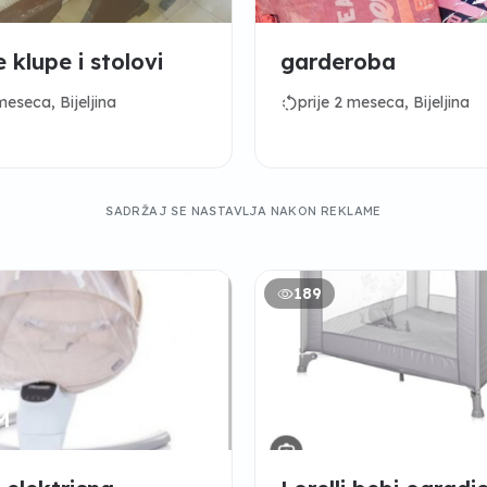
Drvene klupe i stolovi
garderoba
rotate_left
meseca, Bijeljina
prije 2 meseca, Bijeljina
SADRŽAJ SE NASTAVLJA NAKON REKLAME
189
M
60 KM