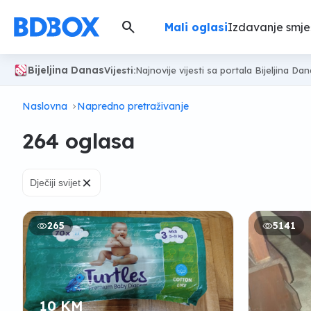
search
Mali oglasi
Izdavanje smje
Bijeljina Danas
Vijesti:
Najnovije vijesti sa portala Bijeljina Da
Naslovna
Napredno pretraživanje
264 oglasa
×
Dječiji svijet
265
5141
10 KM