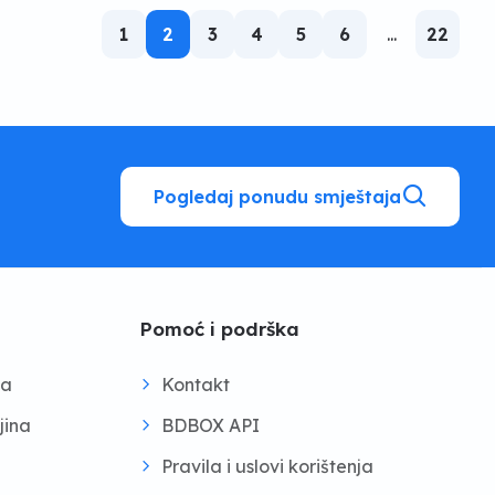
1
2
3
4
5
6
...
22
Pogledaj ponudu smještaja
Pomoć i podrška
na
Kontakt
jina
BDBOX API
Pravila i uslovi korištenja