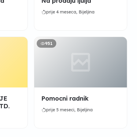
ca
Na prodaju ljulja
rotate_left
prije 4 meseca, Bijeljina
951
JE
Pomocni radnik
TD.
rotate_left
prije 5 meseci, Bijeljina