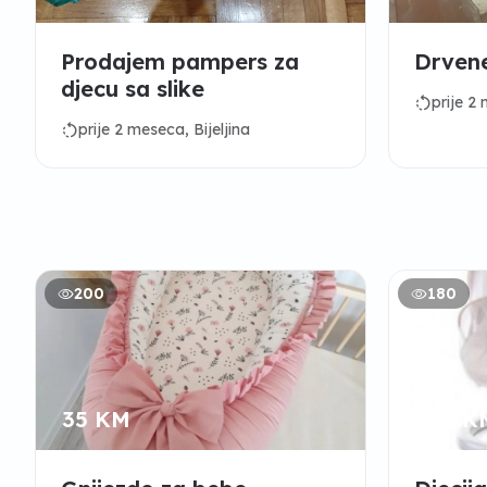
Prodajem pampers za
djecu sa slike
rotate_left
prije 2 
rotate_left
prije 2 meseca, Bijeljina
200
180
35 KM
200 K