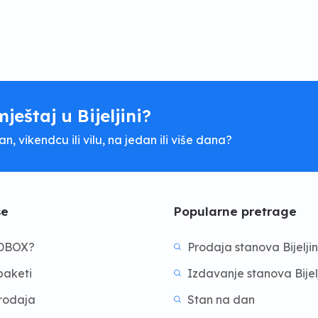
mještaj u Bijeljini?
, vikendcu ili vilu, na jedan ili više dana?
še
Popularne pretrage
BDBOX?
Prodaja stanova Bijelji
aketi
Izdavanje stanova Bijel
prodaja
Stan na dan