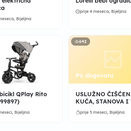
 elektricna
Lorelli bebi ogradi
ca
schedule
prije 4 meseca, Bijeljina
meseca, Bijeljina
692
M
Po dogovoru
 bicikl QPlay Rito
USLUŽNO ČIŠĆEN
299897)
KUĆA, STANOVA I 
rotate_left
meseci, Bijeljina
prije 5 meseci, Bijeljina