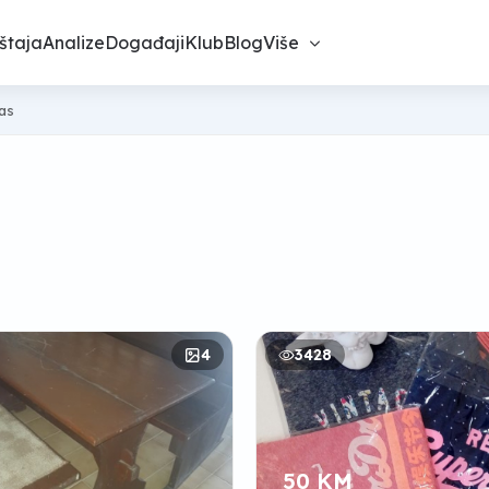
štaja
Analize
Događaji
Klub
Blog
Više
nas
4
3428
50 KM