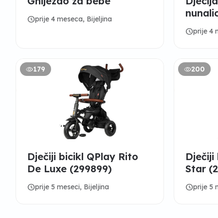
Gnijezdo za bebe
Djecija
nunali
schedule
prije 4 meseca, Bijeljina
schedule
prije 4 
179
200
369 KM
309 K
Dječiji bicikl QPlay Rito
Dječiji
De Luxe (299899)
Star (
schedule
schedule
prije 5 meseci, Bijeljina
prije 5 