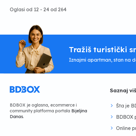
Oglasi od 12 - 24 od 264
Tražiš turistički s
Iznajmi apartman, stan na dan
Saznaj vi
BDBOX je oglasna, ecommerce i
Šta je 
community platforma portala
Bijeljina
BDBOX p
Danas
.
Online 