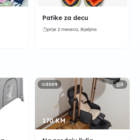
Patike za decu
rotate_left
prije 2 meseca, Bijeljina
3009
3
170 KM