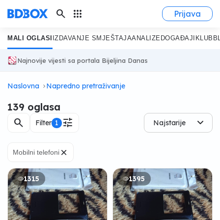
search
apps
Prijava
MALI OGLASI
IZDAVANJE SMJEŠTAJA
ANALIZE
DOGAĐAJI
KLUB
B
Najnovije vijesti sa portala Bijeljina Danas
Naslovna
Napredno pretraživanje
139 oglasa
search
tune
Filter
1
Najstarije
×
Mobilni telefoni
1315
1395