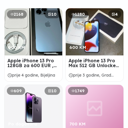
2168
10
1280
4
600 KM
600 KM
Apple iPhone 13 Pro
Apple iPhone 13 Pro
128GB za 600 EUR ,
Max 512 GB Unlocked
iPhone 13 Pro Max
== $600
128GB za 650 EUR
schedule
schedule
prije 4 godine, Bijeljina
prije 3 godine, Grad
Mostar
609
10
1749
Po dogovoru
700 KM