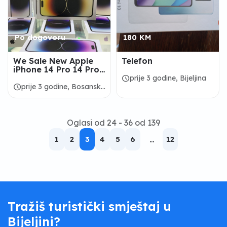
Po dogovoru
180 KM
We Sale New Apple
Telefon
iPhone 14 Pro 14 Pro
Max 13 Pro Max 12 Pro
schedule
prije 3 godine, Bijeljina
Max Apple MacBook
schedule
prije 3 godine, Bosanski
Petrovac
Oglasi od 24 - 36 od 139
1
2
3
4
5
6
...
12
Tražiš turistički smještaj u
Bijeljini?