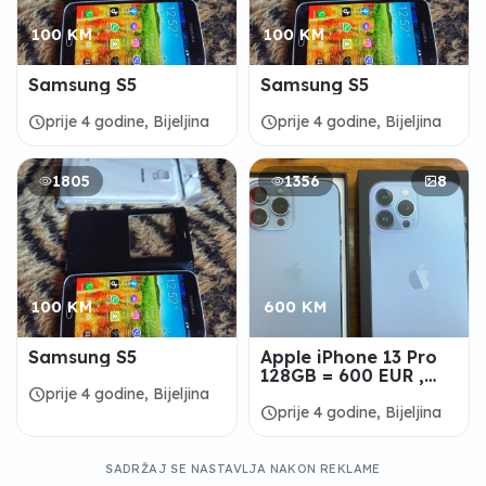
100 KM
100 KM
Samsung S5
Samsung S5
schedule
schedule
prije 4 godine, Bijeljina
prije 4 godine, Bijeljina
1805
1356
8
100 KM
600 KM
Samsung S5
Apple iPhone 13 Pro
128GB = 600 EUR ,
iPhone 13 Pro Max
schedule
prije 4 godine, Bijeljina
128GB = 650 EUR
schedule
prije 4 godine, Bijeljina
SADRŽAJ SE NASTAVLJA NAKON REKLAME