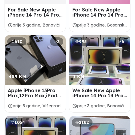
For Sale New Apple
For Sale New Apple
iPhone 14 Pro 14 Pro
iPhone 14 Pro 14 Pro
Max 13 Pro Max 12 Pro
Max 13 Pro Max 12 Pro
Max Apple MacBook
Max Apple MacBook
schedule
schedule
prije 3 godine, Banovići
prije 3 godine, Bosanska
Krupa
610
3
995
6
459 KM
1 KM
Apple iPhone 13Pro
We Sale New Apple
Max,12Pro Max,iPad
iPhone 14 Pro 14 Pro
Air Unlocked - Apple
Max 13 Pro Max 12 Pro
Warranty
Max Apple MacBook
schedule
schedule
prije 3 godine, Višegrad
prije 3 godine, Banovići
1054
2182