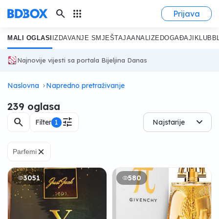
search
apps
Prijava
MALI OGLASI
IZDAVANJE SMJEŠTAJA
ANALIZE
DOGAĐAJI
KLUB
B
Najnovije vijesti sa portala Bijeljina Danas
Naslovna
Napredno pretraživanje
239 oglasa
search
tune
Filter
1
Najstarije
×
Parfemi
3051
580