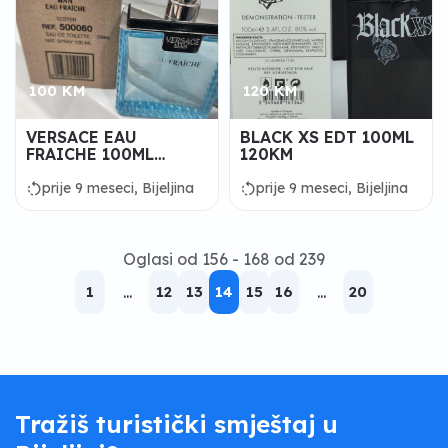
100 KM
120 KM
VERSACE EAU
BLACK XS EDT 100ML
FRAICHE 100ML
120KM
100km TESTER
rotate_left
rotate_left
prije 9 meseci, Bijeljina
prije 9 meseci, Bijeljina
Oglasi od 156 - 168 od 239
1
...
12
13
14
15
16
...
20
Tražiš turistički smještaj u