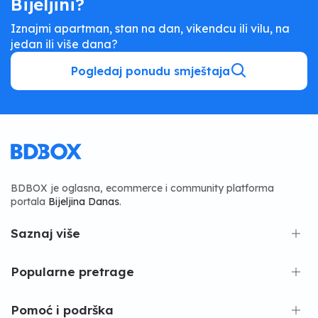
Bijeljini?
Iznajmi apartman, stan na dan, vikendcu ili vilu, na
jedan ili više dana?
Pogledaj ponudu smještaja
BDBOX je oglasna, ecommerce i community platforma
portala
Bijeljina Danas
.
Saznaj više
Popularne pretrage
Pomoć i podrška