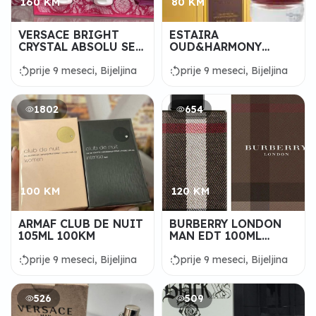
160 KM
80 KM
VERSACE BRIGHT
ESTAIRA
CRYSTAL ABSOLU SET
OUD&HARMONY
160KM
100ML 80KM
rotate_left
rotate_left
prije 9 meseci, Bijeljina
prije 9 meseci, Bijeljina
1802
654
100 KM
120 KM
ARMAF CLUB DE NUIT
BURBERRY LONDON
105ML 100KM
MAN EDT 100ML
120KM
rotate_left
rotate_left
prije 9 meseci, Bijeljina
prije 9 meseci, Bijeljina
526
509