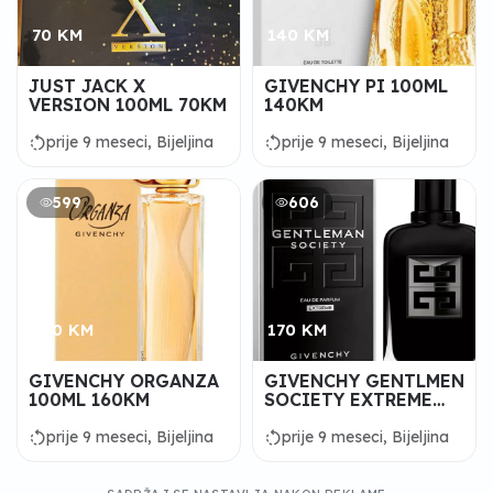
70 KM
140 KM
JUST JACK X
GIVENCHY PI 100ML
VERSION 100ML 70KM
140KM
rotate_left
rotate_left
prije 9 meseci, Bijeljina
prije 9 meseci, Bijeljina
599
606
160 KM
170 KM
GIVENCHY ORGANZA
GIVENCHY GENTLMEN
100ML 160KM
SOCIETY EXTREME
100ML 170KM
rotate_left
rotate_left
prije 9 meseci, Bijeljina
prije 9 meseci, Bijeljina