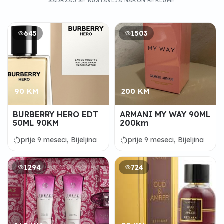
SADRŽAJ SE NASTAVLJA NAKON REKLAME
645
1503
90 KM
200 KM
BURBERRY HERO EDT
ARMANI MY WAY 90ML
50ML 90KM
200km
rotate_left
rotate_left
prije 9 meseci, Bijeljina
prije 9 meseci, Bijeljina
1294
724