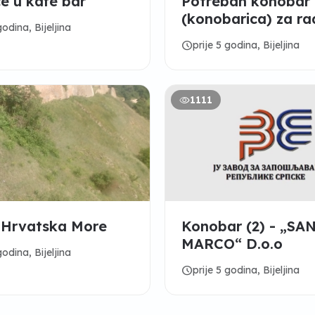
e u kafe bar
Potreban konobar
(konobarica) za ra
godina, Bijeljina
pumpi
schedule
prije 5 godina, Bijeljina
1111
 Hrvatska More
Konobar (2) - „SA
MARCO“ D.o.o
godina, Bijeljina
schedule
prije 5 godina, Bijeljina