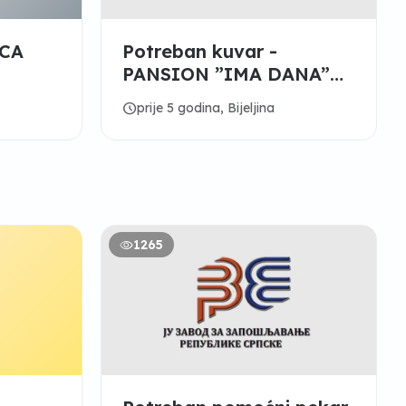
CA
Potreban kuvar -
PANSION ”IMA DANA”
Bijeljina
schedule
prije 5 godina, Bijeljina
1265