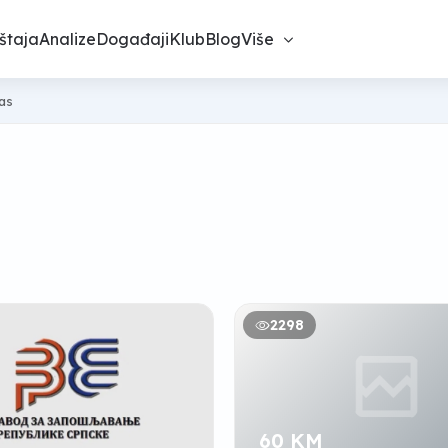
štaja
Analize
Događaji
Klub
Blog
Više
nas
2298
60 KM