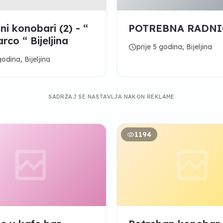
ni konobari (2) - “
POTREBNA RADNI
rco “ Bijeljina
schedule
prije 5 godina, Bijeljina
godina, Bijeljina
SADRŽAJ SE NASTAVLJA NAKON REKLAME
1194