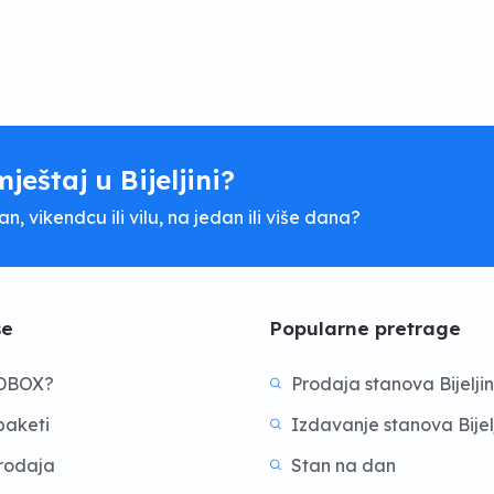
mještaj u Bijeljini?
, vikendcu ili vilu, na jedan ili više dana?
še
Popularne pretrage
BDBOX?
Prodaja stanova Bijelji
aketi
Izdavanje stanova Bijel
prodaja
Stan na dan