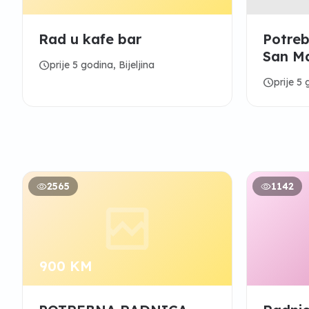
Rad u kafe bar
Potreb
San Ma
schedule
prije 5 godina, Bijeljina
schedule
prije 5 
2565
1142
900 KM