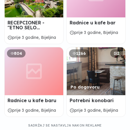
RECEPCIONER -
Radnice u kafe bar
"ETNO SELO
STANIŠIĆI" Bijeljina
schedule
prije 3 godine, Bijeljina
schedule
prije 3 godine, Bijeljina
804
1266
2
Po dogovoru
Radnice u kafe baru
Potrebni konobari
schedule
schedule
prije 3 godine, Bijeljina
prije 3 godine, Bijeljina
SADRŽAJ SE NASTAVLJA NAKON REKLAME