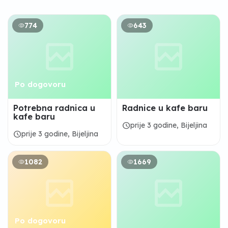
774
643
Po dogovoru
Potrebna radnica u
Radnice u kafe baru
kafe baru
schedule
prije 3 godine, Bijeljina
schedule
prije 3 godine, Bijeljina
1082
1669
Po dogovoru