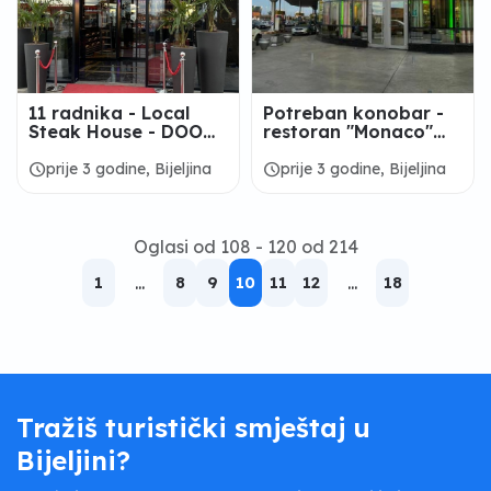
11 radnika - Local
Potreban konobar -
Steak House - DOO
restoran "Monaco"
"NN HOLDING"
Bijeljina
Bijeljina
schedule
schedule
prije 3 godine, Bijeljina
prije 3 godine, Bijeljina
Oglasi od 108 - 120 od 214
1
...
8
9
10
11
12
...
18
Tražiš turistički smještaj u
Bijeljini?