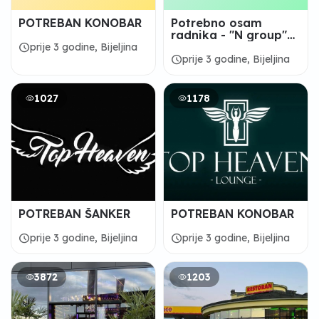
POTREBAN KONOBAR
Potrebno osam
radnika - "N group"
d.o.o. Bijeljina
schedule
prije 3 godine, Bijeljina
schedule
prije 3 godine, Bijeljina
1027
1178
POTREBAN ŠANKER
POTREBAN KONOBAR
schedule
schedule
prije 3 godine, Bijeljina
prije 3 godine, Bijeljina
3872
1203