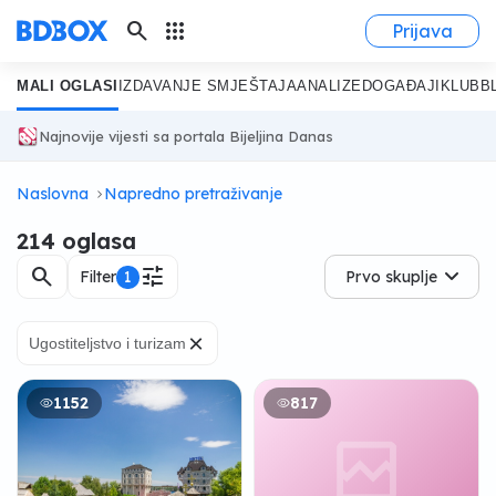
search
apps
Prijava
MALI OGLASI
IZDAVANJE SMJEŠTAJA
ANALIZE
DOGAĐAJI
KLUB
B
Najnovije vijesti sa portala Bijeljina Danas
Naslovna
Napredno pretraživanje
214 oglasa
search
tune
Filter
1
Prvo skuplje
×
Ugostiteljstvo i turizam
1152
817