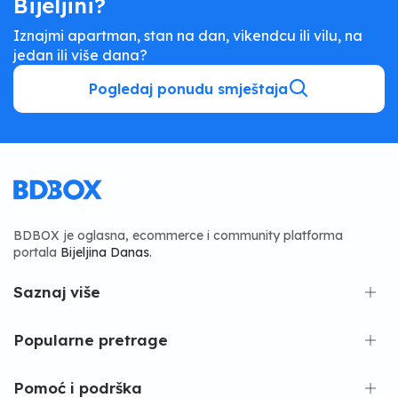
Bijeljini?
Iznajmi apartman, stan na dan, vikendcu ili vilu, na
jedan ili više dana?
Pogledaj ponudu smještaja
BDBOX je oglasna, ecommerce i community platforma
portala
Bijeljina Danas
.
Saznaj više
Popularne pretrage
Pomoć i podrška