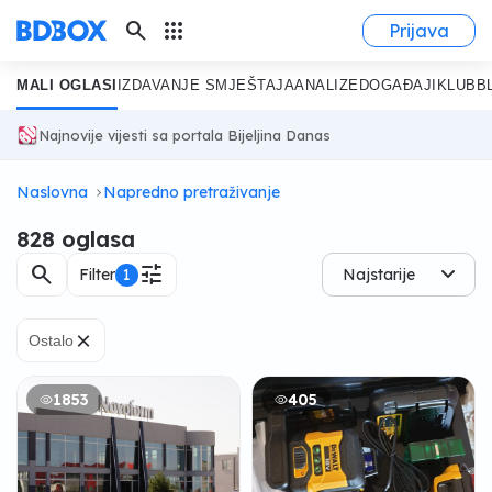
search
apps
Prijava
MALI OGLASI
IZDAVANJE SMJEŠTAJA
ANALIZE
DOGAĐAJI
KLUB
B
Najnovije vijesti sa portala Bijeljina Danas
Naslovna
Napredno pretraživanje
828 oglasa
search
tune
Filter
1
Najstarije
×
Ostalo
1853
405