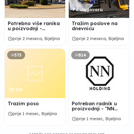
Po dogovoru
Potrebno više ranika
Tražim poslove na
u poizvodnji -
dnevnicu
“Novoform” D.o.o,
Bijeljina
schedule
schedule
prije 2 meseca, Bijeljina
prije 2 meseca, Bijeljina
373
814
70 KM
Trazim poso
Potreban radnik u
proizvodnji - "NN
HOLDING" d.o.o.
schedule
prije 1 mesec, Bijeljina
Bijeljina
schedule
prije 1 mesec, Bijeljina