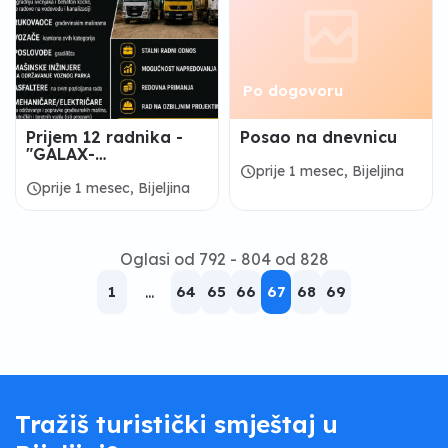
Po dogovoru
Prijem 12 radnika -
Posao na dnevnicu
"GALAX-
NISKOGRADNJA" D.D.
schedule
prije 1 mesec, Bijeljina
schedule
prije 1 mesec, Bijeljina
Oglasi od 792 - 804 od 828
1
...
64
65
66
67
68
69
Tražiš turistički smještaj u