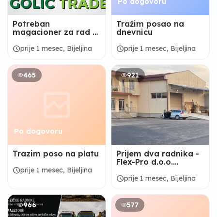
Po dogovoru
Potreban
Tražim posao na
magacioner za rad u
dnevnicu
veleprodajnom
magacinu - jedan
schedule
schedule
prije 1 mesec, Bijeljina
prije 1 mesec, Bijeljina
izvršilac
465
921
Po dogovoru
Trazim poso na platu
Prijem dva radnika -
Flex-Pro d.o.o.
Bijeljina
schedule
prije 1 mesec, Bijeljina
schedule
prije 1 mesec, Bijeljina
966
577