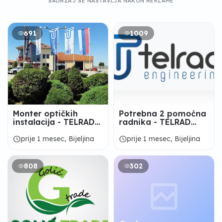
SADRŽAJ SE NASTAVLJA NAKON REKLAME
691
1009
Monter optičkih
Potrebna 2 pomoćna
instalacija - TELRAD
radnika - TELRAD
D.O.O.
D.O.O.
schedule
schedule
prije 1 mesec, Bijeljina
prije 1 mesec, Bijeljina
808
302