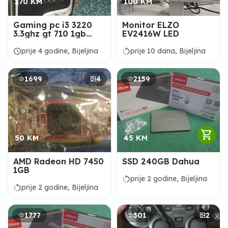
270 KM
100 KM
Gaming pc i3 3220
Monitor ELZO
3.3ghz gt 710 1gb
EV2416W LED
gddr5 8gb ram
1333mhz
schedule
rotate_left
prije 4 godine, Bijeljina
prije 10 dana, Bijeljina
1699
4
2159
shopping_cart
50 KM
45 KM
AMD Radeon HD 7450
SSD 240GB Dahua
1GB
rotate_left
prije 2 godine, Bijeljina
rotate_left
prije 2 godine, Bijeljina
1777
301
2