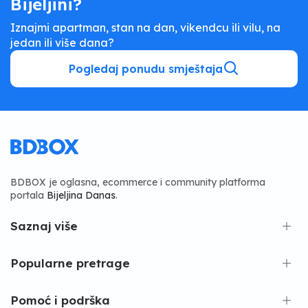
Bijeljini?
Iznajmi apartman, stan na dan, vikendcu ili vilu, na
jedan ili više dana?
Pogledaj ponudu smještaja
BDBOX je oglasna, ecommerce i community platforma
portala
Bijeljina Danas
.
Saznaj više
Popularne pretrage
Pomoć i podrška