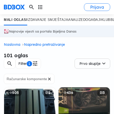
search
apps
Prijava
MALI OGLASI
IZDAVANJE SMJEŠTAJA
ANALIZE
DOGAĐAJI
KLUB
B
Najnovije vijesti sa portala Bijeljina Danas
Naslovna
Napredno pretraživanje
101 oglas
search
tune
Filter
1
Prvo skuplje
×
Računarske komponente
505
2
436
3