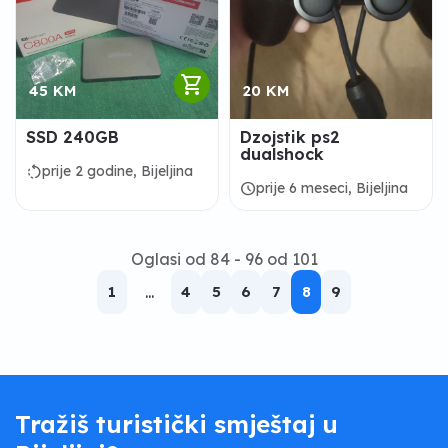
shopping_cart
45 KM
20 KM
SSD 240GB
Dzojstik ps2
dualshock
rotate_left
prije 2 godine, Bijeljina
schedule
prije 6 meseci, Bijeljina
Oglasi od 84 - 96 od 101
1
...
4
5
6
7
8
9
Tražiš turistički smještaj u