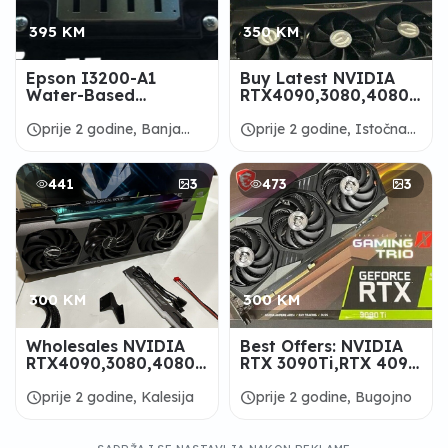
395 KM
350 KM
Epson I3200-A1
Buy Latest NVIDIA
Water-Based
RTX4090,3080,4080,GeF
Printhead -
RTX 3090Ti In Box
MITRAPRINT
schedule
schedule
prije 2 godine, Banja
prije 2 godine, Istočna
Luka
Ilidža
441
3
473
3
300 KM
300 KM
Wholesales NVIDIA
Best Offers: NVIDIA
RTX4090,3080,4080,GeForce
RTX 3090Ti,RTX 4090
RTX 3090Ti In Box
DirectX,AMD Radeon
RX7900
schedule
schedule
prije 2 godine, Kalesija
prije 2 godine, Bugojno