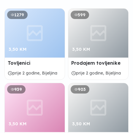
1279
599
3,50 KM
3,50 KM
Tovljenici
Prodajem tovljenike
schedule
schedule
prije 2 godine, Bijeljina
prije 2 godine, Bijeljina
939
903
3,50 KM
3,50 KM