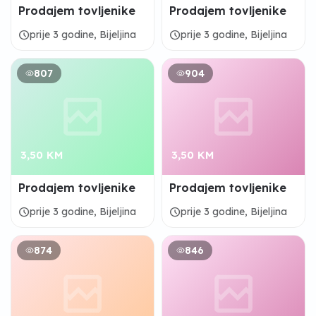
Prodajem tovljenike
Prodajem tovljenike
schedule
schedule
prije 3 godine, Bijeljina
prije 3 godine, Bijeljina
807
904
3,50 KM
3,50 KM
Prodajem tovljenike
Prodajem tovljenike
schedule
schedule
prije 3 godine, Bijeljina
prije 3 godine, Bijeljina
874
846