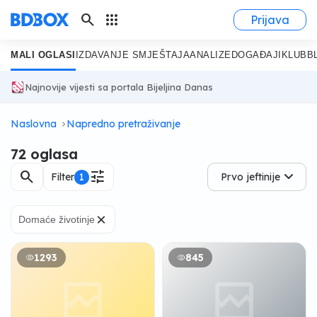
search
apps
Prijava
MALI OGLASI
IZDAVANJE SMJEŠTAJA
ANALIZE
DOGAĐAJI
KLUB
B
Najnovije vijesti sa portala Bijeljina Danas
Naslovna
Napredno pretraživanje
72 oglasa
search
tune
Filter
1
Prvo jeftinije
×
Domaće životinje
1293
845