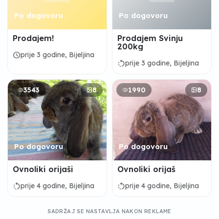
Po dogovoru
Po dogovoru
Prodajem!
Prodajem Svinju
200kg
schedule
prije 3 godine, Bijeljina
rotate_left
prije 3 godine, Bijeljina
3543
8
1990
8
Po dogovoru
Po dogovoru
Ovnoliki orijaši
Ovnoliki orijaš
rotate_left
rotate_left
prije 4 godine, Bijeljina
prije 4 godine, Bijeljina
SADRŽAJ SE NASTAVLJA NAKON REKLAME