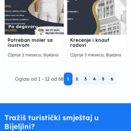
Po dogovoru
Potreban moler sa
Krecenje i knauf
isustvom
radovi
schedule
schedule
prije 2 meseca, Bijeljina
prije 3 meseca, Bijeljina
Oglasi od 1 - 12 od 68
1
2
3
4
5
6
Tražiš turistički smještaj u
Bijeljini?