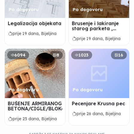
Po dogovoru
Po dogovoru
Legalizacija objekata
Brusenje i lakiranje
starog parketa ,
postavaljanje
rotate_left
prije 19 dana, Bijeljina
laminata,tarketa PVC
rotate_left
prije 19 dana, Bijeljina
podova
6094
8
1023
16
Po dogovoru
Po dogovoru
BUŠENJE ARMIRANOG
Pecenjare Krusna pec
BETONA/CIGLE/BLOKa
rotate_left
prije 26 dana, Bijeljina
rotate_left
prije 25 dana, Bijeljina