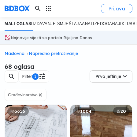
search
apps
Prijava
MALI OGLASI
IZDAVANJE SMJEŠTAJA
ANALIZE
DOGAĐAJI
KLUB
B
Najnovije vijesti sa portala Bijeljina Danas
Naslovna
Napredno pretraživanje
68 oglasa
search
tune
Filter
1
Prvo jeftinije
×
Građevinarstvo
5616
1004
20