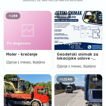
SADRŽAJ SE NASTAVLJA NAKON REKLAME
188
168
Po dogovoru
Po dogovoru
Moler - krečenje
Geodetski snimak za
lokacijske uslove -
reklamni panoi i
schedule
prije 1 mesec, Bijeljina
reklame na
schedule
prije 1 mesec, Bijeljina
objektima
325
12140
5