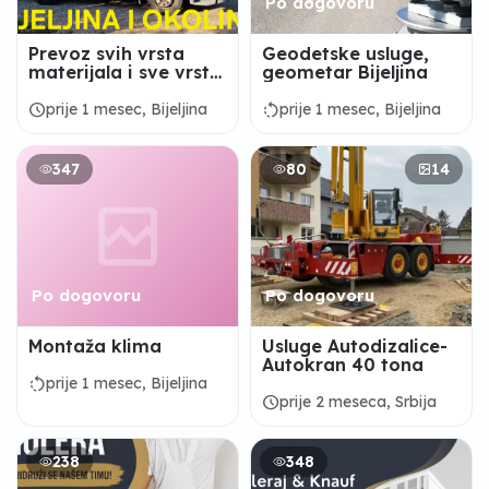
Po dogovoru
Prevoz svih vrsta
Geodetske usluge,
materijala i sve vrste
geometar Bijeljina
usluga bagerom.
schedule
rotate_left
prije 1 mesec, Bijeljina
prije 1 mesec, Bijeljina
347
80
14
Po dogovoru
Po dogovoru
Montaža klima
Usluge Autodizalice-
Autokran 40 tona
rotate_left
prije 1 mesec, Bijeljina
schedule
prije 2 meseca, Srbija
238
348